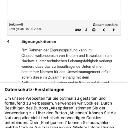
Inhalt
öAUmwR
Gesamtansicht
Text gilt ab: 15.05.2009
Download
Drucken
Vorheriges
Nächste
Dokument
Dokume
4.
Eignungskriterien
1
Im Rahmen der Eignungsprüfung kann im
Oberschwellenbereich von Bietern und Bewerbern zum
Nachweis ihrer technischen Leistungsfähigkeit verlangt
werden, dass das zu beauftragende Unternehmen
bestimmte Normen für das Umweltmanagement erfüllt,
sofern diese im Zusammenhang mit dem
Auftragsgegenstand stehen und in Bezug auf Art und
Umfang des beabsichtigten Auftrags angemessen sind.
2
Geeignete Nachweise sind eine Zertifizierung nach EMAS
oder anderen europäischen oder internationalen Normen.
3
Gleichwertige Nachweise müssen akzeptiert werden.
Bayern.de