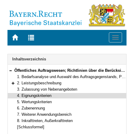
Zur
Zur
Toggle
Startseite
Trefferliste
navigati
von
der
BAYERN.RECHT
letzten
Navigation
Inhaltsverzeichnis
Suche
Öffentliches Auftragswesen; Richtlinien über die Berücksichtigung von Umweltgesichtspunkten bei der Vergabe öffentlicher Aufträge
Bereich reduzieren
1. Bedarfsanalyse und Auswahl des Auftragsgegenstands, Planung von Bauvorhaben
2. Leistungsbeschreibung
Bereich erweitern
3. Zulassung von Nebenangeboten
4. Eignungskriterien
5. Wertungskriterien
6. Zubenennung
7. Weiterer Anwendungsbereich
8. Inkrafttreten, Außerkrafttreten
[Schlussformel]