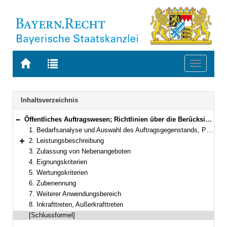
Zur
Zur
Toggle
Startseite
Trefferliste
navigati
von
der
BAYERN.RECHT
letzten
Navigation
Inhaltsverzeichnis
Suche
Öffentliches Auftragswesen; Richtlinien über die Berücksichtigung von Umweltgesichtspunkten bei der Vergabe öffentlicher Aufträge
Bereich reduzieren
1. Bedarfsanalyse und Auswahl des Auftragsgegenstands, Planung von Bauvorhaben
2. Leistungsbeschreibung
Bereich erweitern
3. Zulassung von Nebenangeboten
4. Eignungskriterien
5. Wertungskriterien
6. Zubenennung
7. Weiterer Anwendungsbereich
8. Inkrafttreten, Außerkrafttreten
[Schlussformel]