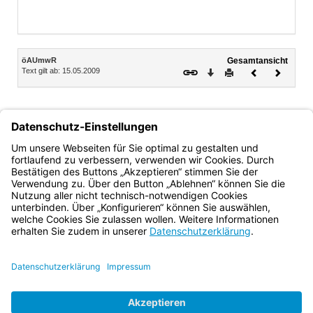
Inhalt
öAUmwR
Gesamtansicht
Text gilt ab: 15.05.2009
Download
Drucken
Vorheriges
Nächste
Dokument
Dokume
Der Bayerische Ministerpräsident
Horst Seehofer
Bayern.de
BayernPortal
Datenschutz
Impressum
Barrierefreiheit
Hilfe