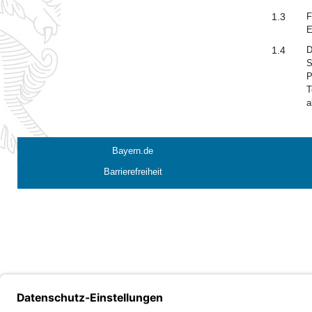
1.3
F
E
1.4
D
S
P
T
a
Bayern.de
Barrierefreiheit