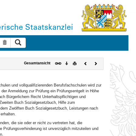
Suche ausführen
Suche zurücksetzen
Download
Drucken
Vorheriges
Nächstes
Gesamtansicht
Dokument
Dokument
chulen und vollqualifizierenden Berufsfachschulen wird zur
 der Anmeldung zur Prüfung ein Prüfungsentgelt in Höhe
ach Bürgerlichem Recht Unterhaltspflichtigen und
m Zweiten Buch Sozialgesetzbuch, Hilfe zum
h dem Zwölften Buch Sozialgesetzbuch, Leistungen nach
erhalten.
en, die sie oder er nicht zu vertreten hat, die
ine Prüfungsverhinderung ist unverzüglich mitzuteilen und
n.