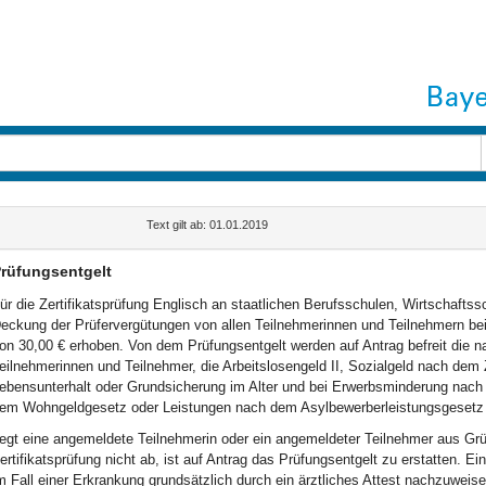
Text gilt ab: 01.01.2019
rüfungsentgelt
ür die Zertifikatsprüfung Englisch an staatlichen Berufsschulen, Wirtschaftss
eckung der Prüfervergütungen von allen Teilnehmerinnen und Teilnehmern bei
on 30,00 € erhoben. Von dem Prüfungsentgelt werden auf Antrag befreit die n
eilnehmerinnen und Teilnehmer, die Arbeitslosengeld II, Sozialgeld nach de
ebensunterhalt oder Grundsicherung im Alter und bei Erwerbsminderung nac
em Wohngeldgesetz oder Leistungen nach dem Asylbewerberleistungsgesetz 
egt eine angemeldete Teilnehmerin oder ein angemeldeter Teilnehmer aus Gründ
ertifikatsprüfung nicht ab, ist auf Antrag das Prüfungsentgelt zu erstatten. E
m Fall einer Erkrankung grundsätzlich durch ein ärztliches Attest nachzuweise