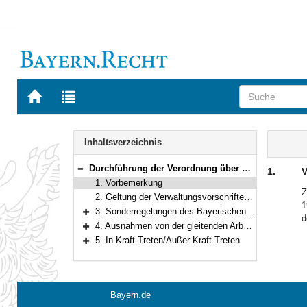
Zur
Zur
Startseite
Trefferliste
von
der
Navigation
BAYERN.RECHT
letzten
Inhalt
Inhaltsverzeichnis
Suche
Durchführung der Verordnung über die Arbeitszeit für den bayerischen öffentlichen Dienst (AzV)
1.
V
Bereich reduzieren
1. Vorbemerkung
Z
2. Geltung der Verwaltungsvorschriften des Bayerischen Staatsministeriums der Finanzen
1
3. Sonderregelungen des Bayerischen Staatsministeriums der Justiz und für Verbraucherschutz
d
Bereich erweitern
4. Ausnahmen von der gleitenden Arbeitszeit im Geschäftsbereich des Bayerischen Staatsministeriums der Justiz und für Verbraucherschutz
Bereich erweitern
5. In-Kraft-Treten/Außer-Kraft-Treten
Bereich erweitern
Bayern.de