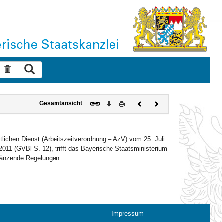
Suche ausführen
Suche zurücksetzen
Download
Drucken
Vorheriges
Nächstes
Gesamtansicht
Dokument
Dokument
tlichen Dienst (Arbeitszeitverordnung – AzV) vom 25. Juli
011 (GVBl S. 12), trifft das Bayerische Staatsministerium
rgänzende Regelungen:
Impressum