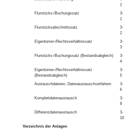
1
Flurstücks-/Buchungssatz
3-
1
Flurstücksabschnittssatz
3-
2
Eigentümer-/Rechtsverhältnissatz
3-
3
Flurstücks-/Buchungssatz (Bestandsabgleich)
3-
4
Eigentümer-/Rechtsverhältnissatz
3-
(Bestandsabgleich)
5
Austauschdateien, Datenaustauschverfahren
3-
6
Komplettdatenaustausch
3-
8
Differenzdatenaustausch
3-
10
Verzeichnis der Anlagen