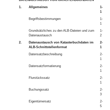
1.
Allgemeines
1-
1
Begriffsbestimmungen
1-
1
Grundsätzliches zu den ALB-Dateien und zum
1-
Datenaustausch
2
2.
Datenaustausch von Katasterbuchdaten im
2-
ALB-Schnittstellenformat
1
Datensatzbeschreibung
2-
1
Datensatzformatierung
2-
1
Flurstückssatz
2-
1
Buchungssatz
2-
3
Eigentümersatz
2-
5