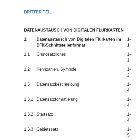
DRITTER TEIL
DATENAUSTAUSCH VON DIGITALEN FLURKARTEN
1.
Datenaustausch von Digitalen Flurkarten im
1-
DFK-Schnittstellenformat
1
1.1
Grundsätzliches
1-
1
1.2
Kennzahlen, Symbole
1-
2
1.3
Datensatzbeschreibung
1-
4
1.3.1
Datensatzformatierung
1-
4
1.3.2
Startsatz
1-
4
1.3.3
Gebietssatz
1-
5