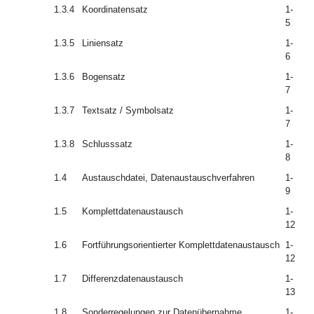
1.3.4
Koordinatensatz
1-
5
1.3.5
Liniensatz
1-
6
1.3.6
Bogensatz
1-
7
1.3.7
Textsatz / Symbolsatz
1-
7
1.3.8
Schlusssatz
1-
8
1.4
Austauschdatei, Datenaustauschverfahren
1-
9
1.5
Komplettdatenaustausch
1-
12
1.6
Fortführungsorientierter Komplettdatenaustausch
1-
12
1.7
Differenzdatenaustausch
1-
13
1.8
Sonderregelungen zur Datenübernahme
1-