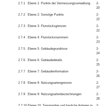
2.7.1
Ebene 1: Punkte der Vermessungsverwaltung
2-
20
2.7.2
Ebene 2: Sonstige Punkte
2-
22
2.7.3
Ebene 3: Flurstücksgrenzen
2-
22
2.7.4
Ebene 4: Flurstücksnummern
2-
23
2.7.5
Ebene 5: Gebäudegrundrisse
2-
24
2.7.6
Ebene 6: Gebäudedetails
2-
25
2.7.7
Ebene 7: Gebäudeinformation
2-
26
2.7.8
Ebene 8: Nutzungsartengrenzen
2-
27
2.7.9
Ebene 9: Nutzungsartenbezeichnungen
2-
28
2.7.10
Ebene 10: Topographie und bauliche Anlagen in
2-