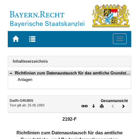
Zur
Zur
Toggle
Startseite
Trefferliste
navigati
von
der
BAYERN.RECHT
letzten
Navigation
Inhaltsverzeichnis
Suche
Richtlinien zum Datenaustausch für das amtliche Grundstücks- und Bodeninformationssystem
Bereich reduzieren
Anlagen
Inhalt
DatRi-GRUBIS
Gesamtansicht
Text gilt ab: 25.06.1993
Download
Drucken
Vorheriges
Nächste
Dokument
Dokume
(inaktiv)
2192-F
Richtlinien zum Datenaustausch für das amtliche