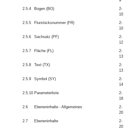
9
2.5.4
Bogen (BO)
2-
10
2.5.5
Flurstücksnummer (FR)
2-
10
2.5.6
Sachsatz (PF)
2-
12
2.5.7
Fläche (FL)
2-
13
2.5.8
Text (TX)
2-
13
2.5.9
Symbol (SY)
2-
14
2.5.10
Parameterliste
2-
18
2.6
Ebeneninhalte - Allgemeines
2-
20
2.7
Ebeneninhalte
2-
20