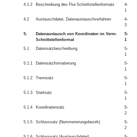
4.1.2
Beschreibung des Flur-Schnittstellenformats
4-
1
4.2
Austauschdatei, Datenaustauschverfahren
4-
3
5.
Datenaustausch von Koordinaten im Verm-
5-
Schnittstellenformat
1
5.1
Datensatzbeschreibung
5-
1
5.1.1
Datensatzformatierung
5-
1
5.1.2
Trennsatz
5-
1
5.1.3
Startsatz
5-
1
5.1.4
Koordinatensatz
5-
2
5.1.5
Schlusssatz (Nummerierungsbezirk)
5-
2
5.1.6
Schlusssatz (Austauschdatei)
5-