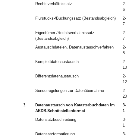
Rechtsverhältnissatz
2-
6
Flurstücks-/Buchungssatz (Bestandsabgleich)
2-
7
Eigentümer-/Rechtsverhältnissatz
2-
(Bestandsabgleich)
7
Austauschdateien, Datenaustauschverfahren
2-
8
Komplettdatenaustausch
2-
10
Differenzdatenaustausch
2-
12
Sonderregelungen zur Datenübernahme
2-
20
3.
Datenaustausch von Katasterbuchdaten im
3-
AKDB-Schnittstellenformat
1
Datensatzbeschreibung
3-
1
Datensatzformatierung
3-