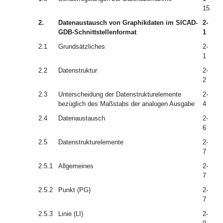
15
2.
Datenaustausch von Graphikdaten im SICAD-
2-
GDB-Schnittstellenformat
1
2.1
Grundsätzliches
2-
1
2.2
Datenstruktur
2-
2
2.3
Unterscheidung der Datenstrukturelemente
2-
bezüglich des Maßstabs der analogen Ausgabe
4
2.4
Datenaustausch
2-
6
2.5
Datenstrukturelemente
2-
7
2.5.1
Allgemeines
2-
7
2.5.2
Punkt (PG)
2-
7
2.5.3
Linie (LI)
2-