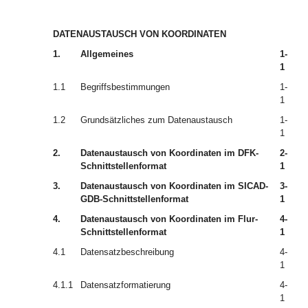
DATENAUSTAUSCH VON KOORDINATEN
1.
Allgemeines
1-
1
1.1
Begriffsbestimmungen
1-
1
1.2
Grundsätzliches zum Datenaustausch
1-
1
2.
Datenaustausch von Koordinaten im DFK-
2-
Schnittstellenformat
1
3.
Datenaustausch von Koordinaten im SICAD-
3-
GDB-Schnittstellenformat
1
4.
Datenaustausch von Koordinaten im Flur-
4-
Schnittstellenformat
1
4.1
Datensatzbeschreibung
4-
1
4.1.1
Datensatzformatierung
4-
1