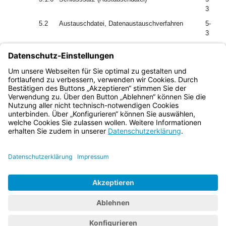
3
5.2
Austauschdatei, Datenaustauschverfahren
5-
3
Verzeichnis der Anlagen
Bayern.de
BayernPortal
Datenschutz
Impressum
Barrierefreiheit
Hilfe
Kontakt
Kontrastwechsel
Schriftgröße