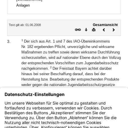
Anlagen
Inhalt
Gesamtansicht
Text gilt ab: 01.06.2008
Download
Drucken
Vorheriges
Nächste
Dokument
Dokume
1
3.
Der sich aus Art. 1 und 7 des IAO-Übereinkommens
Nr. 182 ergebenden Pflicht, unverzügliche und wirksame
Maßnahmen zu treffen sowie deren wirksame Durchführung
sicherzustellen, wird auf nationaler Ebene durch den Vollzug
der entsprechenden Vorschriften zum Jugendarbeitsschutz
2
nachgekommen.
Der Freistaat Bayern achtet darüber
hinaus bei seiner Beschaffung darauf, dass bei der
Herstellung bzw. Bearbeitung der entsprechenden Produkte
weder gegen die nationalen Jugendarbeitsschutzgesetze
verstoßen wird noch gegen Normen, die außerhalb des
Geltungsbereichs des Grundgesetzes zur Umsetzung des
IAO-Übereinkommens Nr. 182 erlassen wurden oder die
sonst dem Schutz vor ausbeuterischer Kinderarbeit dienen.
Bayern.de