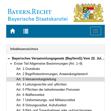
Zur
Zur
Toggle
Startseite
Trefferliste
navigati
von
der
BAYERN.RECHT
letzten
Navigation
Inhaltsverzeichnis
Suche
Bayerisches Versammlungsgesetz (BayVersG) Vom 22. Juli 2008 (GVBl S. 421) BayRS 2180-4-I (Art. 1–28)
Bereich reduzieren
Erster Teil Allgemeine Bestimmungen (Art. 1–9)
Bereich reduzieren
Art. 1 Grundsatz
Art. 2 Begriffsbestimmungen, Anwendungsbereich
Art. 3 Versammlungsleitung
Art. 4 Leitungsrechte und -pflichten
Art. 5 Pflichten der teilnehmenden Personen
Art. 6 Waffenverbot
Art. 7 Uniformierungs- und Militanzverbot
Art. 8 Störungsverbot, Aufrufverbot
Art. 9 Bild- und Tonaufnahmen oder -aufzeichnungen