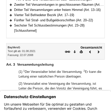
Zweiter Teil Versammlungen in geschlossenen Räumen (Art. 10–12)
Bereich erweitern
Dritter Teil Versammlungen unter freiem Himmel (Art. 13–16)
Bereich erweitern
Vierter Teil Befriedeter Bezirk (Art. 17–19)
Bereich erweitern
Fünfter Teil Straf- und Bußgeldvorschriften (Art. 20–22)
Bereich erweitern
Sechster Teil Schlussbestimmungen (Art. 23–28)
Bereich erweitern
[Schlussformel]
Inhalt
BayVersG
Gesamtansicht
Text gilt ab: 01.08.2021
Download
Drucken
Vorheriges
Nächste
Fassung: 22.07.2008
Dokument
Dokume
Art. 3
Versammlungsleitung
1
2
(1)
Der Veranstalter leitet die Versammlung.
Er kann die
Leitung einer natürlichen Person übertragen.
(2) Veranstaltet eine Vereinigung die Versammlung, ist
Leiter die Person, die den Vorsitz der Vereinigung führt, es
sei denn, der Veranstalter hat die Leitung nach Abs. 1 Satz
2 auf eine andere natürliche Person übertragen.
(3) Abs. 1 und 2 gelten nicht für Spontanversammlungen
nach Art. 13 Abs. 4.