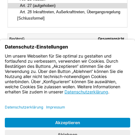
Art. 27 (aufgehoben)
Art. 28 Inkrafttreten, Außerkrafttreten, Übergangsregelung
[Schlussformel]
Inhalt
BayVersG
Gesamtansicht
Text gilt ab: 01.08.2021
Download
Drucken
Vorheriges
Nächste
Fassung: 22.07.2008
Dokument
Dokume
Art. 27
(aufgehoben)
Bayern.de
BayernPortal
Datenschutz
Impressum
Barrierefreiheit
Hilfe
Kontakt