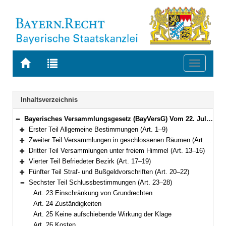
Zur
Zur
Toggle
Startseite
Trefferliste
navigati
von
der
BAYERN.RECHT
letzten
Navigation
Inhaltsverzeichnis
Suche
Bayerisches Versammlungsgesetz (BayVersG) Vom 22. Juli 2008 (GVBl S. 421) BayRS 2180-4-I (Art. 1–28)
Bereich reduzieren
Erster Teil Allgemeine Bestimmungen (Art. 1–9)
Bereich erweitern
Zweiter Teil Versammlungen in geschlossenen Räumen (Art. 10–12)
Bereich erweitern
Dritter Teil Versammlungen unter freiem Himmel (Art. 13–16)
Bereich erweitern
Vierter Teil Befriedeter Bezirk (Art. 17–19)
Bereich erweitern
Fünfter Teil Straf- und Bußgeldvorschriften (Art. 20–22)
Bereich erweitern
Sechster Teil Schlussbestimmungen (Art. 23–28)
Bereich reduzieren
Art. 23 Einschränkung von Grundrechten
Art. 24 Zuständigkeiten
Art. 25 Keine aufschiebende Wirkung der Klage
Art. 26 Kosten