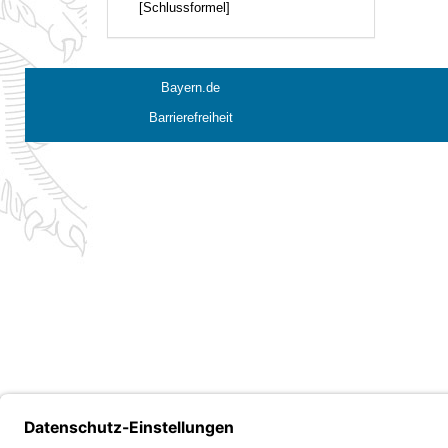
[Schlussformel]
Bayern.de
Barrierefreiheit