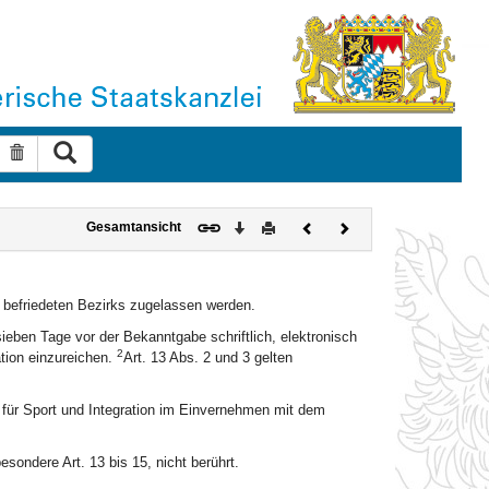
Suche ausführen
Suche zurücksetzen
Download
Drucken
Vorheriges
Nächstes
Gesamtansicht
Dokument
Dokument
 befriedeten Bezirks zugelassen werden.
ben Tage vor der Bekanntgabe schriftlich, elektronisch
2
ation einzureichen.
Art. 13 Abs. 2 und 3 gelten
 für Sport und Integration im Einvernehmen mit dem
sondere Art. 13 bis 15, nicht berührt.