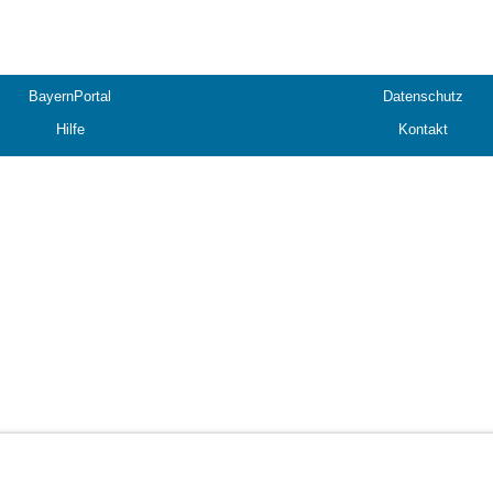
BayernPortal
Datenschutz
Hilfe
Kontakt