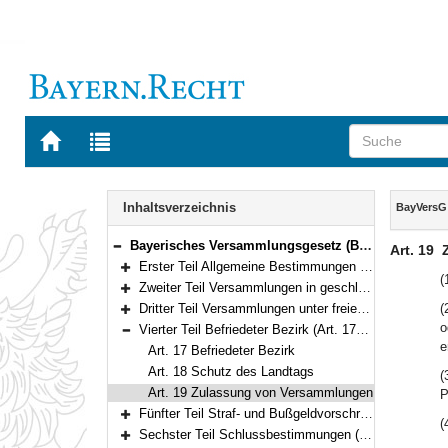
Zur
Zur
Startseite
Trefferliste
von
der
Navigation
BAYERN.RECHT
letzten
Inhalt
Inhaltsverzeichnis
BayVersG
Suche
Bayerisches Versammlungsgesetz (BayVersG) Vom 22. Juli 2008 (GVBl S. 421) BayRS 2180-4-I (Art. 1–28)
Art. 19
Bereich reduzieren
Erster Teil Allgemeine Bestimmungen (Art. 1–9)
Bereich erweitern
(
Zweiter Teil Versammlungen in geschlossenen Räumen (Art. 10–12)
Bereich erweitern
Dritter Teil Versammlungen unter freiem Himmel (Art. 13–16)
(
Bereich erweitern
o
Vierter Teil Befriedeter Bezirk (Art. 17–19)
Bereich reduzieren
e
Art. 17 Befriedeter Bezirk
Art. 18 Schutz des Landtags
(
Art. 19 Zulassung von Versammlungen
P
Fünfter Teil Straf- und Bußgeldvorschriften (Art. 20–22)
(
Bereich erweitern
Sechster Teil Schlussbestimmungen (Art. 23–28)
Bereich erweitern