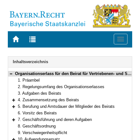
Zur
Zur
Toggle
Startseite
Trefferliste
navigati
von
der
BAYERN.RECHT
letzten
Navigation
Inhaltsverzeichnis
Suche
Organisationserlass für den Beirat für Vertriebenen- und Spätaussiedlerfragen
Bereich reduzieren
1. Präambel
2. Regelungsumfang des Organisationserlasses
3. Aufgaben des Beirats
4. Zusammensetzung des Beirats
Bereich erweitern
5. Berufung und Amtsdauer der Mitglieder des Beirats
Bereich erweitern
6. Vorsitz des Beirats
7. Geschäftsführung und deren Aufgaben
Bereich erweitern
8. Geschäftsordnung
9. Verschwiegenheitspflicht
10. Aufwendungsersatz