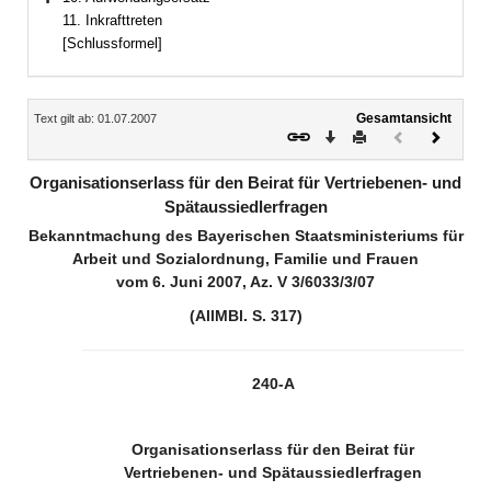
Bereich erweitern
11. Inkrafttreten
[Schlussformel]
Inhalt
Gesamtansicht
Text gilt ab: 01.07.2007
Download
Drucken
Vorheriges
Nächste
Dokument
Dokume
(inaktiv)
Organisationserlass für den Beirat für Vertriebenen- und
Spätaussiedlerfragen
Bekanntmachung des Bayerischen Staatsministeriums für
Arbeit und Sozialordnung, Familie und Frauen
vom 6. Juni 2007, Az. V 3/6033/3/07
(AllMBl. S. 317)
240-A
Organisationserlass für den Beirat für
Vertriebenen- und Spätaussiedlerfragen