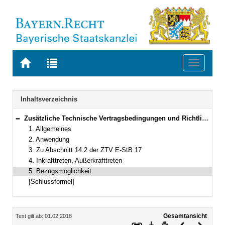
Zur
Zur
Toggle
Startseite
Trefferliste
navigati
von
der
BAYERN.RECHT
letzten
Navigation
Inhaltsverzeichnis
Suche
Zusätzliche Technische Vertragsbedingungen und Richtlinien für Erdarbeiten im Straßenbau, Ausgabe 2017, ZTV E-StB 17
Bereich reduzieren
1. Allgemeines
2. Anwendung
3. Zu Abschnitt 14.2 der ZTV E-StB 17
4. Inkrafttreten, Außerkrafttreten
5. Bezugsmöglichkeit
[Schlussformel]
Inhalt
Gesamtansicht
Text gilt ab: 01.02.2018
Download
Drucken
Vorheriges
Nächste