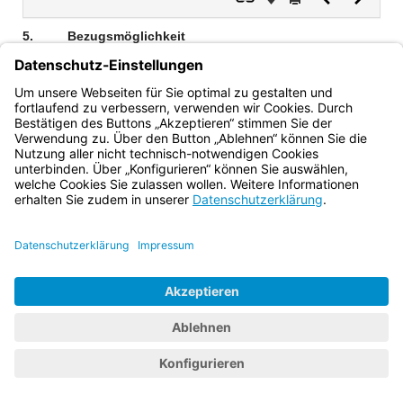
Dokument
Dokume
5.
Bezugsmöglichkeit
Die ZTV E-StB 17 können unter der FGSV-Nr. 599 bei der
FGSV Verlag GmbH, Wesselinger Straße 17, 50999 Köln
bezogen werden.
Bayern.de
BayernPortal
Datenschutz
Impressum
Barrierefreiheit
Hilfe
Kontakt
Kontrastwechsel
Schriftgröße