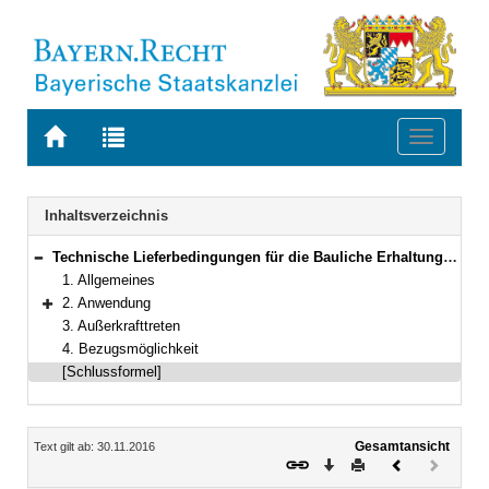
Zur
Zur
Toggle
Startseite
Trefferliste
navigati
von
der
BAYERN.RECHT
letzten
Navigation
Inhaltsverzeichnis
Suche
Technische Lieferbedingungen für die Bauliche Erhaltung von Verkehrsflächenbefestigungen, Teil: Güteüberwachung, Teil: Ausführung von Oberflächenbehandlungen, Ausgabe 2015, TL G OB-StB 15
Bereich reduzieren
1. Allgemeines
2. Anwendung
Bereich erweitern
3. Außerkrafttreten
4. Bezugsmöglichkeit
[Schlussformel]
Inhalt
Gesamtansicht
Text gilt ab: 30.11.2016
Download
Drucken
Vorheriges
Nächste
Dokument
Dokume