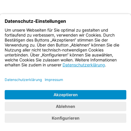
(inaktiv)
Helmut Schütz
Ministerialdirektor
Bayern.de
BayernPortal
Datenschutz
Impressum
Barrierefreiheit
Hilfe
Kontakt
Kontrastwechsel
Schriftgröße