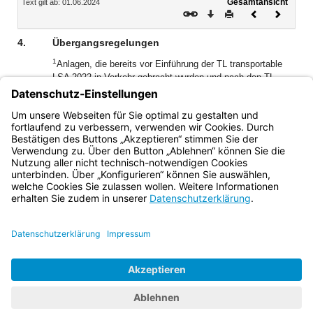
Gesamtansicht
Text gilt ab: 01.06.2024
Download
Drucken
Vorheriges
Nächste
Dokument
Dokume
4.
Übergangsregelungen
1
Anlagen, die bereits vor Einführung der TL transportable
LSA 2022 in Verkehr gebracht wurden und nach den TL
transportable LSA 97 geprüft sind, dürfen bis Ende des
2
Jahres 2033 weiter genutzt werden.
Nach Ablauf der
genannten Frist sind die nach den TL transportable LSA 97
geprüften Geräte nicht mehr einzusetzen.
Bayern.de
BayernPortal
Datenschutz
Impressum
Barrierefreiheit
Hilfe
Kontakt