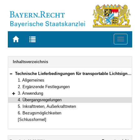
Zur
Zur
Toggle
Startseite
Trefferliste
navigati
von
der
BAYERN.RECHT
letzten
Navigation
Inhaltsverzeichnis
Suche
Technische Lieferbedingungen für transportable Lichtsignalanlagen, TL transportable LSA, Ausgabe 2023
Bereich reduzieren
1. Allgemeines
2. Ergänzende Festlegungen
3. Anwendung
Bereich erweitern
4. Übergangsregelungen
5. Inkrafttreten, Außerkrafttreten
6. Bezugsmöglichkeiten
[Schlussformel]
Inhalt