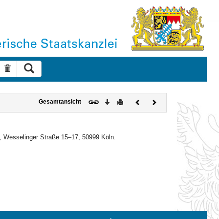
Suche ausführen
Suche zurücksetzen
Download
Drucken
Vorheriges
Nächstes
Gesamtansicht
Dokument
Dokument
, Wesselinger Straße 15–17, 50999 Köln.