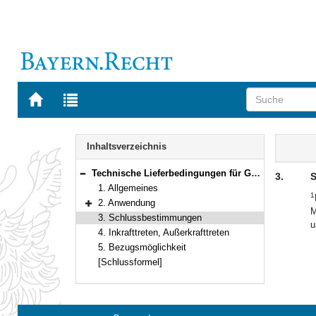
Zur
Zur
Startseite
Trefferliste
von
der
Navigation
BAYERN.RECHT
letzten
Inhalt
Inhaltsverzeichnis
Suche
Technische Lieferbedingungen für Gabionen im Straßenbau, Ausgabe 2016/Fassung 2023, TL Gab-StB 16/23
3.
S
Bereich reduzieren
1. Allgemeines
1
2. Anwendung
M
Bereich erweitern
3. Schlussbestimmungen
u
4. Inkrafttreten, Außerkrafttreten
5. Bezugsmöglichkeit
[Schlussformel]