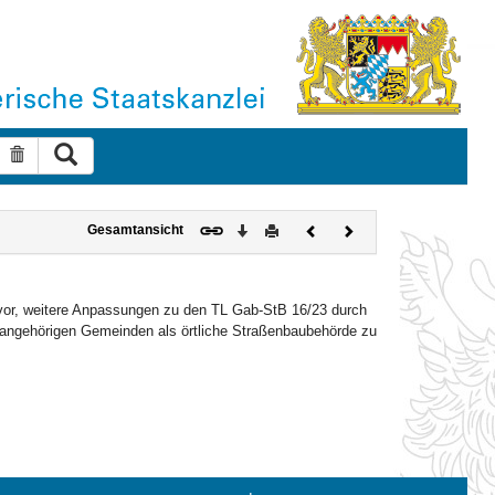
Suche ausführen
Suche zurücksetzen
Download
Drucken
Vorheriges
Nächstes
Gesamtansicht
Dokument
Dokument
vor, weitere Anpassungen zu den TL Gab-StB 16/23 durch
sangehörigen Gemeinden als örtliche Straßenbaubehörde zu