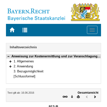
Zur
Zur
Toggle
Startseite
Trefferliste
navigati
von
der
BAYERN.RECHT
letzten
Navigation
Inhaltsverzeichnis
Suche
Anweisung zur Kostenermittlung und zur Veranschlagung von Straßenbaumaßnahmen, Ausgabe 2014, AKVS 2014
Bereich reduzieren
1. Allgemeines
Bereich erweitern
2. Anwendung
Bereich erweitern
3. Bezugsmöglichkeit
[Schlussformel]
Inhalt
Gesamtansicht
Text gilt ab: 16.06.2016
Download
Drucken
Vorheriges
Nächste
Dokument
Dokume
(inaktiv)
912-B