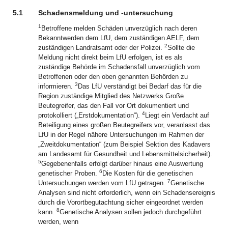
5.1
Schadensmeldung und -untersuchung
1
Betroffene melden Schäden unverzüglich nach deren
Bekanntwerden dem LfU, dem zuständigen AELF, dem
2
zuständigen Landratsamt oder der Polizei.
Sollte die
Meldung nicht direkt beim LfU erfolgen, ist es als
zuständige Behörde im Schadensfall unverzüglich vom
Betroffenen oder den oben genannten Behörden zu
3
informieren.
Das LfU verständigt bei Bedarf das für die
Region zuständige Mitglied des Netzwerks Große
Beutegreifer, das den Fall vor Ort dokumentiert und
4
protokolliert („Erstdokumentation“).
Liegt ein Verdacht auf
Beteiligung eines großen Beutegreifers vor, veranlasst das
LfU in der Regel nähere Untersuchungen im Rahmen der
„Zweitdokumentation“ (zum Beispiel Sektion des Kadavers
am Landesamt für Gesundheit und Lebensmittelsicherheit).
5
Gegebenenfalls erfolgt darüber hinaus eine Auswertung
6
genetischer Proben.
Die Kosten für die genetischen
7
Untersuchungen werden vom LfU getragen.
Genetische
Analysen sind nicht erforderlich, wenn ein Schadensereignis
durch die Vorortbegutachtung sicher eingeordnet werden
8
kann.
Genetische Analysen sollen jedoch durchgeführt
werden, wenn