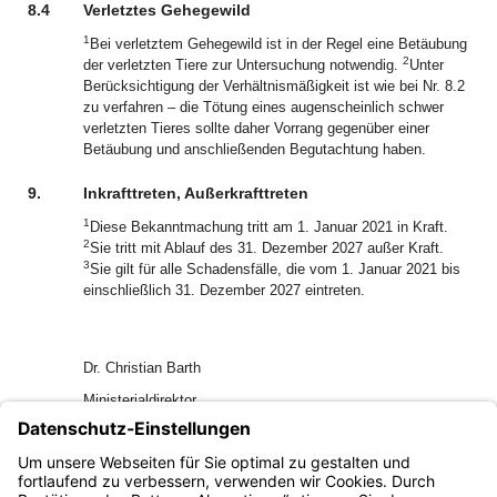
8.4
Verletztes Gehegewild
1
Bei verletztem Gehegewild ist in der Regel eine Betäubung
2
der verletzten Tiere zur Untersuchung notwendig.
Unter
Berücksichtigung der Verhältnismäßigkeit ist wie bei Nr. 8.2
zu verfahren – die Tötung eines augenscheinlich schwer
verletzten Tieres sollte daher Vorrang gegenüber einer
Betäubung und anschließenden Begutachtung haben.
9.
Inkrafttreten, Außerkrafttreten
1
Diese Bekanntmachung tritt am 1. Januar 2021 in Kraft.
2
Sie tritt mit Ablauf des 31. Dezember 2027 außer Kraft.
3
Sie gilt für alle Schadensfälle, die vom 1. Januar 2021 bis
einschließlich 31. Dezember 2027 eintreten.
Dr. Christian Barth
Ministerialdirektor
Anlagen
Ausgleichssätze Große Beutegreifer
Wolfsgebiete im Sinne des Schadensausgleichs