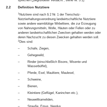
sprechen („begründeter Verdacht“, siehe Nr. 5.1).
2.2
Definition Nutztiere
1
Nutztiere sind nach § 2 Nr. 1 der Tierschutz-
Nutztierhaltungsverordnung landwirtschaftliche Nutztiere
sowie andere warmblütige Wirbeltiere, die zur Erzeugung
von Nahrungsmitteln, Wolle, Häuten oder Fellen oder zu
anderen landwirtschaftlichen Zwecken gehalten werden oder
deren Nachzucht zu diesen Zwecken gehalten werden soll.
2
Dies sind:
–
Schafe, Ziegen,
–
Gehegewild,
–
Rinder (einschließlich Bisons, Wisente und
Wasserbüffel),
–
Pferde, Esel, Maultiere, Maulesel,
–
Schweine,
–
Bienen,
–
Kleintiere (Geflügel, Kaninchen etc.),
–
Neuweltkameliden,
–
Strauße, Emus, Nandus.