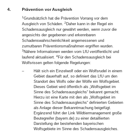
4.
Prävention vor Ausgleich
1
Grundsätzlich hat die Prävention Vorrang vor dem
2
Ausgleich von Schäden.
Daher kann in der Regel ein
Schadensausgleich nur gewährt werden, wenn zuvor die
angesichts der gegebenen und erkennbaren
Schadenswahrscheinlichkeit angemessenen und
zumutbaren Präventionsmaßnahmen ergriffen wurden.
3
Nähere Informationen werden vom LfU veröffentlicht und
4
laufend aktualisiert.
Für den Schadensausgleich bei
Wolfsrissen gelten folgende Regelungen:
–
Hält sich ein Einzelwolf oder ein Wolfsrudel in einem
Gebiet dauerhaft auf, so definiert das LfU um den
Standort des Wolfs oder der Wölfe ein Wolfsgebiet.
Dieses Gebiet wird öffentlich als „Wolfsgebiet im
Sinne des Schadensausgleichs“ bekannt gemacht.
Hierzu ist eine Karte mit den als „Wolfsgebiet im
Sinne des Schadensausgleichs“ definierten Gebieten
als Anlage dieser Bekanntmachung beigefügt.
Ergänzend führt der Link Wildtiermanagement große
Beutegreifer (bayern.de) zu einer detaillierten
Darstellung der bestehenden bayerischen
Wolfsgebiete im Sinne des Schadensausgleiches.