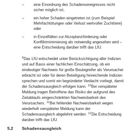
–
eine Einordnung des Schadensereignisses nicht
sicher möglich ist,
–
ein hoher Schaden eingetreten ist (zum Beispiel
Mehrfachtötungen oder Verlust wertvoller Zuchttiere)
oder
–
in Einzelfällen zur Akzeptanzförderung oder
Konfliktminimierung als notwendig angesehen wird –
eine Entscheidung darüber trifft das LfU.
9
Das LfU entscheidet unter Berücksichtigung aller Indizien
und auf Basis einer fachlichen Einschätzung, ob ein
eindeutiger Nachweis für große Beutegreifer als Verursacher
erbracht ist oder für deren Beteiligung hinreichende Indizien
sprechen und somit ein begründeter Verdacht vorliegt, damit
10
der Schadensausgleich erfolgen kann.
Bei verspäteter
Meldung tragen Betroffene das Risiko der aufgrund des
Zeitablaufs eingeschränkten Nachweisbarkeit des
11
Verursachers.
Bei fehlender Nachweisbarkeit wegen
wiederholt verspäteter Meldung kann der
12
Schadensausgleich abgelehnt werden.
Die Entscheidung
darüber trifft das LfU.
5.2
Schadensausgleich