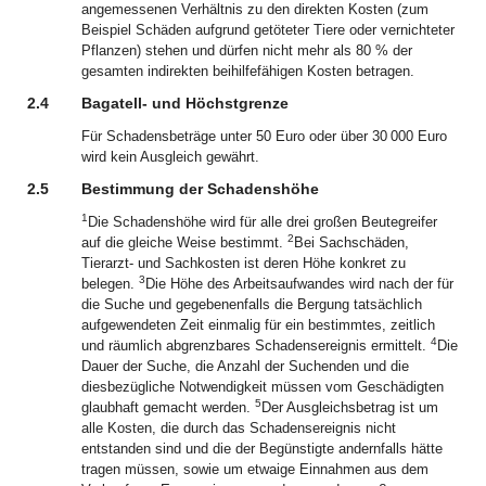
angemessenen Verhältnis zu den direkten Kosten (zum
Beispiel Schäden aufgrund getöteter Tiere oder vernichteter
Pflanzen) stehen und dürfen nicht mehr als 80 % der
gesamten indirekten beihilfefähigen Kosten betragen.
2.4
Bagatell- und Höchstgrenze
Für Schadensbeträge unter 50 Euro oder über 30 000 Euro
wird kein Ausgleich gewährt.
2.5
Bestimmung der Schadenshöhe
1
Die Schadenshöhe wird für alle drei großen Beutegreifer
2
auf die gleiche Weise bestimmt.
Bei Sachschäden,
Tierarzt- und Sachkosten ist deren Höhe konkret zu
3
belegen.
Die Höhe des Arbeitsaufwandes wird nach der für
die Suche und gegebenenfalls die Bergung tatsächlich
aufgewendeten Zeit einmalig für ein bestimmtes, zeitlich
4
und räumlich abgrenzbares Schadensereignis ermittelt.
Die
Dauer der Suche, die Anzahl der Suchenden und die
diesbezügliche Notwendigkeit müssen vom Geschädigten
5
glaubhaft gemacht werden.
Der Ausgleichsbetrag ist um
alle Kosten, die durch das Schadensereignis nicht
entstanden sind und die der Begünstigte andernfalls hätte
tragen müssen, sowie um etwaige Einnahmen aus dem