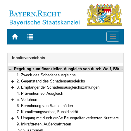
Zur
Zur
Toggle
Startseite
Trefferliste
navigati
von
der
BAYERN.RECHT
letzten
Navigation
Inhaltsverzeichnis
Suche
Regelung zum finanziellen Ausgleich von durch Wolf, Bär oder Luchs verursachten Schäden
Bereich reduzieren
1. Zweck des Schadensausgleichs
2. Gegenstand des Schadensausgleichs
Bereich erweitern
3. Empfänger der Schadensausgleichszahlungen
Bereich erweitern
4. Prävention vor Ausgleich
5. Verfahren
Bereich erweitern
6. Berechnung von Sachschäden
7. Kumulierungsverbot, Subsidiarität
8. Umgang mit durch große Beutegreifer verletzten Nutztieren und Gebrauchshunden
Bereich erweitern
9. Inkrafttreten, Außerkrafttreten
[Schlussformel]