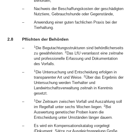
Behörden,
–
Nachweis der Beschaffungskosten der geschädigten
Nutztiere, Gebrauchshunde oder Gegenstände,
–
Anwendung einer guten fachlichen Praxis bei der
Tierhaltung.
2.8
Pflichten der Behörden
1
–
Die Begutachtungsstrukturen sind behördlicherseits
2
zu gewährleisten.
Das LfU veranlasst eine zeitnahe
und professionelle Erfassung und Dokumentation
des Vorfalls.
1
–
Die Untersuchung und Entscheidung erfolgen in
2
transparenter Art und Weise.
Über das Ergebnis der
Untersuchung werden Tierhalter und
Landwirtschaftsverwaltung zeitnah in Kenntnis
gesetzt.
1
–
Der Zeitraum zwischen Vorfall und Auszahlung soll
2
im Regelfall unter sechs Wochen liegen.
Bei
Auswertung genetischer Proben kann die
Entscheidung unter Umständen länger dauern.
–
Es wird ein Kompensationskatalog vorgelegt
(Dokument „Sätze zur Ausgleichsregelung Große