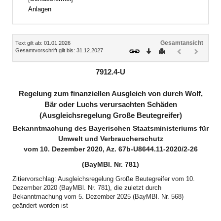
Anlagen
Inhalt
Gesamtansicht
Text gilt ab: 01.01.2026
Download
Drucken
Vorheriges
Nächste
Gesamtvorschrift gilt bis: 31.12.2027
Dokument
Dokume
(inaktiv)
(inaktiv)
7912.4-U
Regelung zum finanziellen Ausgleich von durch Wolf,
Bär oder Luchs verursachten Schäden
(Ausgleichsregelung Große Beutegreifer)
Bekanntmachung des Bayerischen Staatsministeriums für
Umwelt und Verbraucherschutz
vom 10. Dezember 2020, Az. 67b-U8644.11-2020/2-26
(BayMBl. Nr. 781)
Zitiervorschlag: Ausgleichsregelung Große Beutegreifer vom 10.
Dezember 2020 (BayMBl. Nr. 781), die zuletzt durch
Bekanntmachung vom 5. Dezember 2025 (BayMBl. Nr. 568)
geändert worden ist