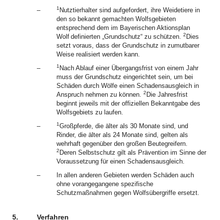
1
–
Nutztierhalter sind aufgefordert, ihre Weidetiere in
den so bekannt gemachten Wolfsgebieten
entsprechend dem im Bayerischen Aktionsplan
2
Wolf
definierten „Grundschutz“ zu schützen.
Dies
setzt voraus, dass der Grundschutz in zumutbarer
Weise realisiert werden kann.
1
–
Nach Ablauf einer Übergangsfrist von einem Jahr
muss der Grundschutz eingerichtet sein, um bei
Schäden durch Wölfe einen Schadensausgleich in
2
Anspruch nehmen zu können.
Die Jahresfrist
beginnt jeweils mit der offiziellen Bekanntgabe des
Wolfsgebiets zu laufen.
1
–
Großpferde, die älter als 30 Monate sind, und
Rinder, die älter als 24 Monate sind, gelten als
wehrhaft gegenüber den großen Beutegreifern.
2
Deren Selbstschutz gilt als Prävention im Sinne der
Voraussetzung für einen Schadensausgleich.
–
In allen anderen Gebieten werden Schäden auch
ohne vorangegangene spezifische
Schutzmaßnahmen gegen Wolfsübergriffe ersetzt.
5.
Verfahren