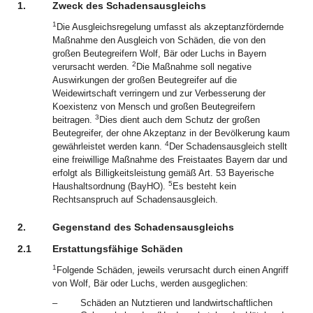
1.
Zweck des Schadensausgleichs
1
Die Ausgleichsregelung umfasst als akzeptanzfördernde
Maßnahme den Ausgleich von Schäden, die von den
großen Beutegreifern Wolf, Bär oder Luchs in Bayern
2
verursacht werden.
Die Maßnahme soll negative
Auswirkungen der großen Beutegreifer auf die
Weidewirtschaft verringern und zur Verbesserung der
Koexistenz von Mensch und großen Beutegreifern
3
beitragen.
Dies dient auch dem Schutz der großen
Beutegreifer, der ohne Akzeptanz in der Bevölkerung kaum
4
gewährleistet werden kann.
Der Schadensausgleich stellt
eine freiwillige Maßnahme des Freistaates Bayern dar und
erfolgt als Billigkeitsleistung gemäß Art. 53 Bayerische
5
Haushaltsordnung (BayHO).
Es besteht kein
Rechtsanspruch auf Schadensausgleich.
2.
Gegenstand des Schadensausgleichs
2.1
Erstattungsfähige Schäden
1
Folgende Schäden, jeweils verursacht durch einen Angriff
von Wolf, Bär oder Luchs, werden ausgeglichen:
–
Schäden an Nutztieren und landwirtschaftlichen