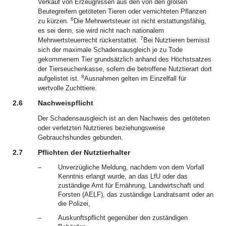
Verkauf von Erzeugnissen aus den von den großen
Beutegreifern getöteten Tieren oder vernichteten Pflanzen
6
zu kürzen.
Die Mehrwertsteuer ist nicht erstattungsfähig,
es sei denn, sie wird nicht nach nationalem
7
Mehrwertsteuerrecht rückerstattet.
Bei Nutztieren bemisst
sich der maximale Schadensausgleich je zu Tode
gekommenem Tier grundsätzlich anhand des Höchstsatzes
der Tierseuchenkasse, sofern die betroffene Nutztierart dort
8
aufgelistet ist.
Ausnahmen gelten im Einzelfall für
wertvolle Zuchttiere.
2.6
Nachweispflicht
Der Schadensausgleich ist an den Nachweis des getöteten
oder verletzten Nutztieres beziehungsweise
Gebrauchshundes gebunden.
2.7
Pflichten der Nutztierhalter
–
Unverzügliche Meldung, nachdem von dem Vorfall
Kenntnis erlangt wurde, an das LfU oder das
zuständige Amt für Ernährung, Landwirtschaft und
Forsten (AELF), das zuständige Landratsamt oder an
die Polizei,
–
Auskunftspflicht gegenüber den zuständigen