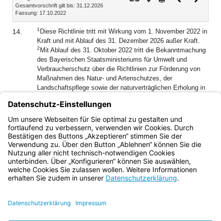
Gesamtvorschrift gilt bis: 31.12.2026
Dokument
Dokume
Fassung: 17.10.2022
1
14.
Diese Richtlinie tritt mit Wirkung vom 1. November 2022 in
Kraft und mit Ablauf des 31. Dezember 2026 außer Kraft.
2
Mit Ablauf des 31. Oktober 2022 tritt die Bekanntmachung
des Bayerischen Staatsministeriums für Umwelt und
Verbraucherschutz über die Richtlinien zur Förderung von
Maßnahmen des Natur- und Artenschutzes, der
Landschaftspflege sowie der naturverträglichen Erholung in
Naturparken (Landschaftspflege- und Naturpark-Richtlinien –
LNPR) vom 16. Januar 2014 (AllMBl. S. 34, 162), die
zuletzt durch Bekanntmachung vom 3. März 2020 (BayMBl.
Nr. 132) geändert worden ist, außer Kraft.
Bayern.de
BayernPortal
Datenschutz
Impressum
Barrierefreiheit