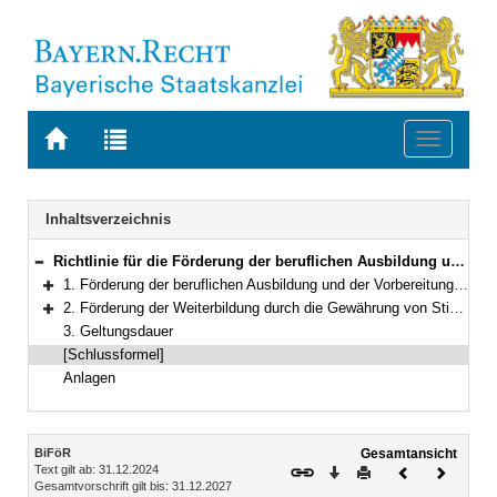
Zur
Zur
Toggle
Startseite
Trefferliste
navigati
von
der
BAYERN.RECHT
letzten
Navigation
Inhaltsverzeichnis
Suche
Richtlinie für die Förderung der beruflichen Ausbildung und der Fortbildung zur Vorbereitung auf die Meisterprüfung für Berufe der Land-, Haus- und Forstwirtschaft sowie für die Gewährung von Stipendien
Bereich reduzieren
1. Förderung der beruflichen Ausbildung und der Vorbereitung auf die Meisterprüfung
Bereich erweitern
2. Förderung der Weiterbildung durch die Gewährung von Stipendien an Absolventen der Landwirtschaftsschulen und der staatlichen Fachschulen für Agrarwirtschaft
Bereich erweitern
3. Geltungsdauer
[Schlussformel]
Anlagen
Inhalt
BiFöR
Gesamtansicht
Text gilt ab: 31.12.2024
Download
Drucken
Vorheriges
Nächste
Gesamtvorschrift gilt bis: 31.12.2027
Dokument
Dokume