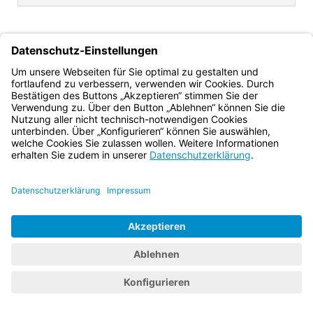
Hubert Bittlmayer
Ministerialdirektor
Bayern.de
BayernPortal
Datenschutz
Impressum
Barrierefreiheit
Hilfe
Kontakt
Kontrastwechsel
Schriftgröße