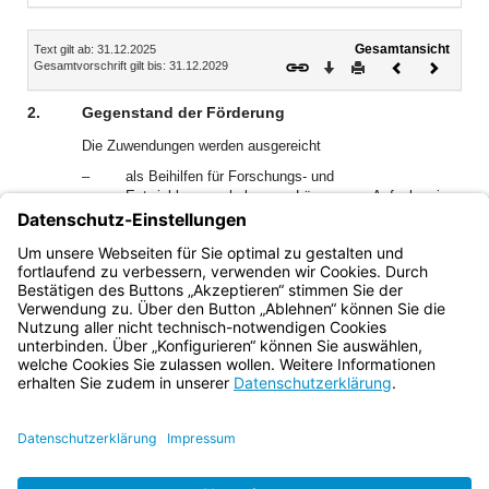
Inhalt
Gesamtansicht
Text gilt ab: 31.12.2025
Download
Drucken
Vorheriges
Nächste
Gesamtvorschrift gilt bis: 31.12.2029
Dokument
Dokume
2.
Gegenstand der Förderung
Die Zuwendungen werden ausgereicht
–
als Beihilfen für Forschungs- und
Entwicklungsvorhaben zur Lösung von Aufgaben im
Bereich der experimentellen Entwicklung nach Art.
25 AGVO oder
–
als Innovationsbeihilfe für KMU nach Art. 28 AGVO.
Bayern.de
BayernPortal
Datenschutz
Impressum
Barrierefreiheit