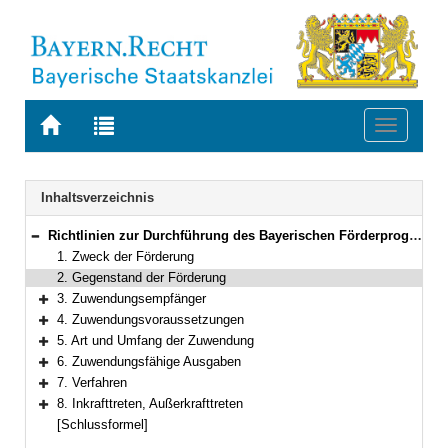
Zur
Zur
Toggle
Startseite
Trefferliste
navigati
von
der
BAYERN.RECHT
letzten
Navigation
Inhaltsverzeichnis
Suche
Richtlinien zur Durchführung des Bayerischen Förderprogramms „Technologieorientierte Unternehmensgründungen“
Bereich reduzieren
1. Zweck der Förderung
2. Gegenstand der Förderung
3. Zuwendungsempfänger
Bereich erweitern
4. Zuwendungsvoraussetzungen
Bereich erweitern
5. Art und Umfang der Zuwendung
Bereich erweitern
6. Zuwendungsfähige Ausgaben
Bereich erweitern
7. Verfahren
Bereich erweitern
8. Inkrafttreten, Außerkrafttreten
Bereich erweitern
[Schlussformel]