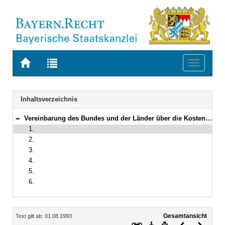
Zur
Zur
Toggle
Startseite
Trefferliste
navigati
von
der
BAYERN.RECHT
letzten
Navigation
Inhaltsverzeichnis
Suche
Vereinbarung des Bundes und der Länder über die Kosten in Einlieferungssachen
Bereich reduzieren
1.
2.
3.
4.
5.
6.
Inhalt
Gesamtansicht
Text gilt ab: 01.08.1993
Download
Drucken
Vorheriges
Nächste