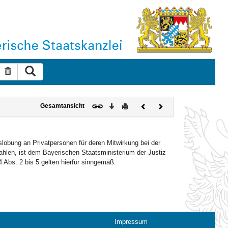
Suche ausführen
Suche zurücksetzen
Download
Drucken
Vorheriges
Nächstes
Gesamtansicht
Dokument
Dokument
obung an Privatpersonen für deren Mitwirkung bei der
zahlen, ist dem Bayerischen Staatsministerium der Justiz
 Abs. 2 bis 5 gelten hierfür sinngemäß.
Impressum