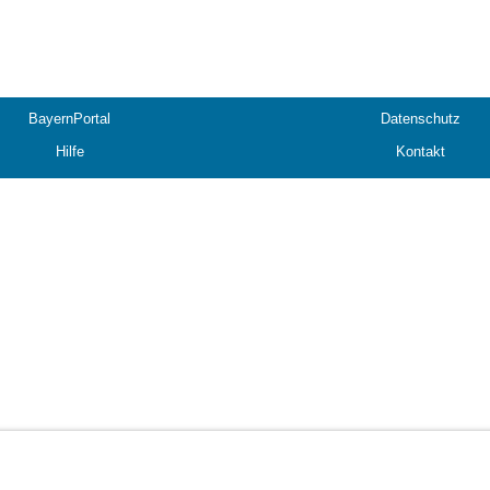
BayernPortal
Datenschutz
Hilfe
Kontakt