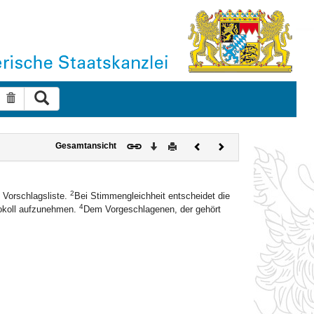
Suche ausführen
Suche zurücksetzen
Download
Drucken
Vorheriges
Nächstes
Gesamtansicht
Dokument
Dokument
2
 Vorschlagsliste.
Bei Stimmengleichheit entscheidet die
4
tokoll aufzunehmen.
Dem Vorgeschlagenen, der gehört