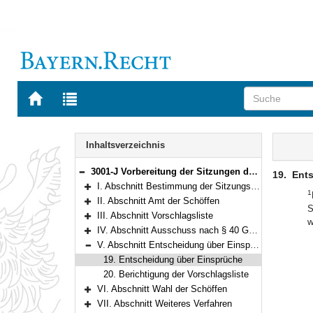
Zur
Zur
Startseite
Trefferliste
von
der
Navigation
BAYERN.RECHT
letzten
Inhalt
Inhaltsverzeichnis
Suche
3001-J Vorbereitung der Sitzungen der Schöffengerichte und Strafkammern (Schöffenbekanntmachung) Gemeinsame Bekanntmachung der Bayerischen Staatsministerien der Justiz und des Innern, für Sport und Integration vom 27. Oktober 2022, Az. E8 - 3221 E - II - 14870/2021 und B2 - 0143 - 2 (BayMBl. Nr. 672)
19.
Ents
Bereich reduzieren
I. Abschnitt Bestimmung der Sitzungstage
1
Bereich erweitern
II. Abschnitt Amt der Schöffen
S
Bereich erweitern
III. Abschnitt Vorschlagsliste
w
Bereich erweitern
IV. Abschnitt Ausschuss nach § 40 GVG (Wahlausschuss)
Bereich erweitern
V. Abschnitt Entscheidung über Einsprüche; Berichtigung der Vorschlagsliste
Bereich reduzieren
19. Entscheidung über Einsprüche
20. Berichtigung der Vorschlagsliste
VI. Abschnitt Wahl der Schöffen
Bereich erweitern
VII. Abschnitt Weiteres Verfahren
Bereich erweitern