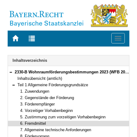
Zur
Zur
Toggle
Startseite
Trefferliste
navigati
von
der
BAYERN.RECHT
letzten
Navigation
Inhaltsverzeichnis
Suche
2330-B Wohnraumförderungsbestimmungen 2023 (WFB 2023) Bekanntmachung des Bayerischen Staatsministeriums für Wohnen, Bau und Verkehr vom 13. April 2023, Az. 31-4731.1-2-12 (BayMBl. Nr. 206)
Bereich reduzieren
Inhaltsübersicht (amtlich)
Teil 1 Allgemeine Förderungsgrundsätze
Bereich reduzieren
1. Zuwendungen
2. Gegenstände der Förderung
3. Förderempfänger
4. Vorzeitiger Vorhabenbeginn
5. Zustimmung zum vorzeitigen Vorhabenbeginn
6. Fremdmittel
7. Allgemeine technische Anforderungen
8. Fördervorrang