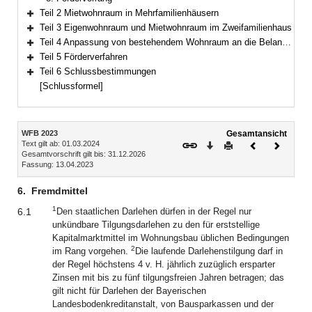
Teil 2 Mietwohnraum in Mehrfamilienhäusern
Bereich erweitern
Teil 3 Eigenwohnraum und Mietwohnraum im Zweifamilienhaus
Bereich erweitern
Teil 4 Anpassung von bestehendem Wohnraum an die Belange von Menschen mit Behinderung
Bereich erweitern
Teil 5 Förderverfahren
Bereich erweitern
Teil 6 Schlussbestimmungen
Bereich erweitern
[Schlussformel]
Inhalt
WFB 2023
Gesamtansicht
Text gilt ab: 01.03.2024
Download
Drucken
Vorheriges
Nächste
Gesamtvorschrift gilt bis: 31.12.2026
Dokument
Dokume
Fassung: 13.04.2023
6.
Fremdmittel
1
6.1
Den staatlichen Darlehen dürfen in der Regel nur
unkündbare Tilgungsdarlehen zu den für erststellige
Kapitalmarktmittel im Wohnungsbau üblichen Bedingungen
2
im Rang vorgehen.
Die laufende Darlehenstilgung darf in
der Regel höchstens 4 v. H. jährlich zuzüglich ersparter
Zinsen mit bis zu fünf tilgungsfreien Jahren betragen; das
gilt nicht für Darlehen der Bayerischen
Landesbodenkreditanstalt, von Bausparkassen und der