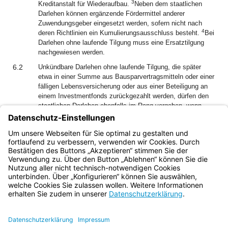
3
Kreditanstalt für Wiederaufbau.
Neben dem staatlichen
Darlehen können ergänzende Fördermittel anderer
Zuwendungsgeber eingesetzt werden, sofern nicht nach
4
deren Richtlinien ein Kumulierungsausschluss besteht.
Bei
Darlehen ohne laufende Tilgung muss eine Ersatztilgung
nachgewiesen werden.
6.2
Unkündbare Darlehen ohne laufende Tilgung, die später
etwa in einer Summe aus Bausparvertragsmitteln oder einer
fälligen Lebensversicherung oder aus einer Beteiligung an
einem Investmentfonds zurückgezahlt werden, dürfen den
staatlichen Darlehen ebenfalls im Rang vorgehen, wenn
durch eine Erklärung des Darlehensgebers ein rangmäßiges
Aufrücken des staatlichen Baudarlehens zumindest wie bei
einem Tilgungsdarlehen nach Nr. 6.1 Satz 1 sichergestellt
wird.
Bayern.de
BayernPortal
Datenschutz
Impressum