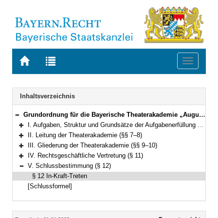
Zur
Zur
Toggle
Startseite
Trefferliste
navigati
von
der
BAYERN.RECHT
letzten
Navigation
Inhaltsverzeichnis
Suche
Grundordnung für die Bayerische Theaterakademie „August Everding “ im Prinzregententheater Vom 14.12.2001 Bekanntmachung des Bayerischen Staatsministeriums für Wissenschaft, Forschung und Kunst vom 14. Dezember 2001, Az. XII/6-K 2780-12/60 655 (KWMBl. 2002I S. 55) (§§ 1–12)
Bereich reduzieren
I. Aufgaben, Struktur und Grundsätze der Aufgabenerfüllung (§§ 1–6)
Bereich erweitern
II. Leitung der Theaterakademie (§§ 7–8)
Bereich erweitern
III. Gliederung der Theaterakademie (§§ 9–10)
Bereich erweitern
IV. Rechtsgeschäftliche Vertretung (§ 11)
Bereich erweitern
V. Schlussbestimmung (§ 12)
Bereich reduzieren
§ 12 In-Kraft-Treten
[Schlussformel]
Inhalt