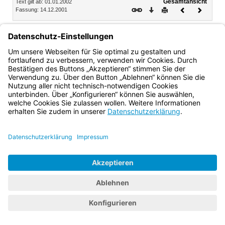
Gesamtansicht
Text gilt ab: 01.01.2002
Download
Drucken
Vorheriges
Nächste
Fassung: 14.12.2001
Dokument
Dokume
§ 12
In-Kraft-Treten
Diese Grundordnung tritt am 1. Januar 2002 in Kraft.
Bayern.de
BayernPortal
Datenschutz
Impressum
Barrierefreiheit
Hilfe
Kontakt
Kontrastwechsel
Schriftgröße