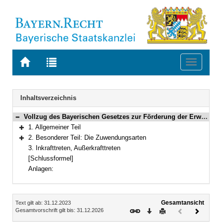
Zur
Zur
Toggle
Startseite
Trefferliste
navigati
von
der
BAYERN.RECHT
letzten
Navigation
Inhaltsverzeichnis
Suche
Vollzug des Bayerischen Gesetzes zur Förderung der Erwachsenenbildung
Bereich reduzieren
1. Allgemeiner Teil
Bereich erweitern
2. Besonderer Teil: Die Zuwendungsarten
Bereich erweitern
3. Inkrafttreten, Außerkrafttreten
[Schlussformel]
Anlagen:
Inhalt
Gesamtansicht
Text gilt ab: 31.12.2023
Download
Drucken
Vorheriges
Nächste
Gesamtvorschrift gilt bis: 31.12.2026
Dokument
Dokume