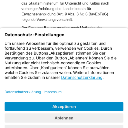
das Staatsministerium für Unterricht und Kultus nach
vorheriger Anhörung des Landesbeirats für
Erwachsenenbildung (Art. 9 Abs. 3 Nr. 6 BayEbFöG)
folgende Verwaltungsvorschrift:
Der Freistaat Bayern gewährt nach Maßgabe des
BayEbFöG, der allgemeinen haushaltsrechtlichen
Bestimmungen und dieser Verwaltungsvorschrift Mittel für
die Erwachsenenbildung im Rahmen der verfügbaren
Haushaltsmittel.
Bayern.de
BayernPortal
Datenschutz
Impressum
Barrierefreiheit
Hilfe
Kontakt
Kontrastwechsel
Schriftgröße