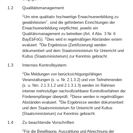
1.2
Qualitätsmanagement
1
Um eine qualitativ hochwertige Erwachsenenbildung zu
2
gewährleisten
, sind die geförderten Einrichtungen der
Erwachsenenbildung verpflichtet, jeweils ein
Qualitätsmanagement zu betreiben (Art. 4 Abs. 3 Nr. 6
2
BayEbFöG).
Dies wird in regelmäßigen Abständen extern
3
evaluiert.
Die Ergebnisse (Zertifizierung) werden
dokumentiert und dem Staatsministerium für Unterricht und
Kultus (Staatsministerium) zur Kenntnis gebracht.
1.3
Internes Kontrollsystem
1
Die Meldungen von berücksichtigungsfähigen
Veranstaltungen (s. u. Nr. 2.1.3.2) und von Teilnehmenden
(s. u. Nrn. 2.1.3.1.2 und 2.1.3.1.3) werden im Rahmen
interner mehrstufiger nachvollziehbarer Kontrollverfahren der
2
Förderempfänger überprüft.
Diese werden in regelmäßigen
3
Abständen evaluiert.
Die Ergebnisse werden dokumentiert
und dem Staatsministerium für Unterricht und Kultus
(Staatsministerium) zur Kenntnis gebracht.
1.4
Zu beachtende Vorschriften
1
Für die Bewilligung, Auszahlung und Abrechnung der