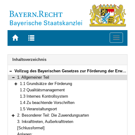
Zur
Zur
Toggle
Startseite
Trefferliste
navigati
von
der
BAYERN.RECHT
letzten
Navigation
Inhaltsverzeichnis
Suche
Vollzug des Bayerischen Gesetzes zur Förderung der Erwachsenenbildung
Bereich reduzieren
1. Allgemeiner Teil
Bereich reduzieren
1.1 Grundsätze der Förderung
Bereich erweitern
1.2 Qualitätsmanagement
1.3 Internes Kontrollsystem
1.4 Zu beachtende Vorschriften
1.5 Veranstaltungsort
2. Besonderer Teil: Die Zuwendungsarten
Bereich erweitern
3. Inkrafttreten, Außerkrafttreten
[Schlussformel]
Anlagen: