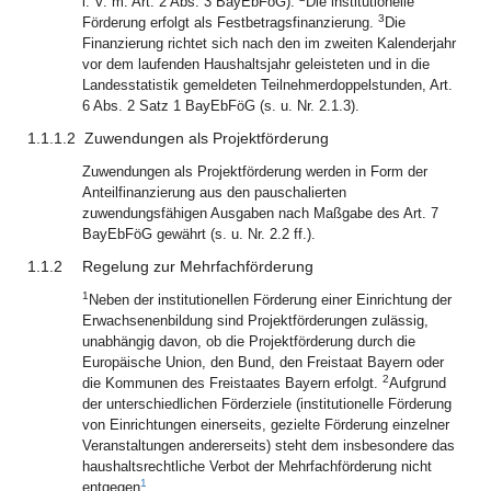
i. V. m. Art. 2 Abs. 3 BayEbFöG).
Die institutionelle
3
Förderung erfolgt als Festbetragsfinanzierung.
Die
Finanzierung richtet sich nach den im zweiten Kalenderjahr
vor dem laufenden Haushaltsjahr geleisteten und in die
Landesstatistik gemeldeten Teilnehmerdoppelstunden, Art.
6 Abs. 2 Satz 1 BayEbFöG (s. u. Nr. 2.1.3).
1.1.1.2
Zuwendungen als Projektförderung
Zuwendungen als Projektförderung werden in Form der
Anteilfinanzierung aus den pauschalierten
zuwendungsfähigen Ausgaben nach Maßgabe des Art. 7
BayEbFöG gewährt (s. u. Nr. 2.2 ff.).
1.1.2
Regelung zur Mehrfachförderung
1
Neben der institutionellen Förderung einer Einrichtung der
Erwachsenenbildung sind Projektförderungen zulässig,
unabhängig davon, ob die Projektförderung durch die
Europäische Union, den Bund, den Freistaat Bayern oder
2
die Kommunen des Freistaates Bayern erfolgt.
Aufgrund
der unterschiedlichen Förderziele (institutionelle Förderung
von Einrichtungen einerseits, gezielte Förderung einzelner
Veranstaltungen andererseits) steht dem insbesondere das
haushaltsrechtliche Verbot der Mehrfachförderung nicht
1
entgegen
.