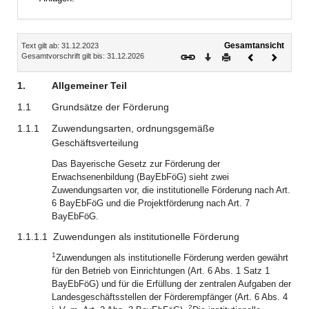
Inhalt
Gesamtansicht
Text gilt ab: 31.12.2023
Download
Drucken
Vorheriges
Nächste
Gesamtvorschrift gilt bis: 31.12.2026
Dokument
Dokume
1.
Allgemeiner Teil
1.1
Grundsätze der Förderung
1.1.1
Zuwendungsarten, ordnungsgemäße
Geschäftsverteilung
Das Bayerische Gesetz zur Förderung der
Erwachsenenbildung (BayEbFöG) sieht zwei
Zuwendungsarten vor, die institutionelle Förderung nach Art.
6 BayEbFöG und die Projektförderung nach Art. 7
BayEbFöG.
1.1.1.1
Zuwendungen als institutionelle Förderung
1
Zuwendungen als institutionelle Förderung werden gewährt
für den Betrieb von Einrichtungen (Art. 6 Abs. 1 Satz 1
BayEbFöG) und für die Erfüllung der zentralen Aufgaben der
Landesgeschäftsstellen der Förderempfänger (Art. 6 Abs. 4
2