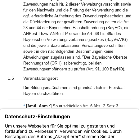
Zuwendungen nach Nr. 2 dieser Verwaltungsvorschrift sowie
für den Nachweis und die Prüfung der Verwendung und die
ggf. erforderliche Aufhebung des Zuwendungsbescheids und
die Rückforderung der gewährten Zuwendung gelten die Art.
23 und 44 der Bayerischen Haushaltsordnung (BayHO), die
ANBest-I bzw. ANBest-P sowie die Art. 48 bis 49a des
Bayerischen Verwaltungsverfahrensgesetzes (BayVwVfG)
und die jeweils dazu erlassenen Verwaltungsvorschriften,
soweit in den nachfolgenden Bestimmungen keine
2
Abweichungen zugelassen sind.
Der Bayerische Oberste
Rechnungshof (ORH) ist berechtigt, bei den
Zuwendungsempfängern zu prüfen (Art. 91, 100 BayHO).
1.5
Veranstaltungsort
Die Bildungsmaßnahmen sind grundsätzlich im Freistaat
Bayern durchzuführen.
1
[Amtl. Anm.:]
So ausdrücklich Art. 6 Abs. 2 Satz 3
BayEbFöG für die institutionelle Förderung und die
Projektförderung nach dem BayEbFöG.
2
[Amtl. Anm.:]
Entschließung zum BayEbFöG, LT-Drs.
17/22597, Ziff. III Nr. 1 Buchst. d, S. 3.