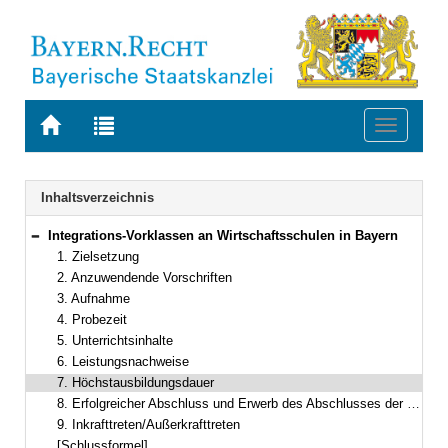
Zur
Zur
Toggle
Startseite
Trefferliste
navigati
von
der
BAYERN.RECHT
letzten
Navigation
Inhaltsverzeichnis
Suche
Integrations-Vorklassen an Wirtschaftsschulen in Bayern
Bereich reduzieren
1. Zielsetzung
2. Anzuwendende Vorschriften
3. Aufnahme
4. Probezeit
5. Unterrichtsinhalte
6. Leistungsnachweise
7. Höchstausbildungsdauer
8. Erfolgreicher Abschluss und Erwerb des Abschlusses der Mittelschule
9. Inkrafttreten/Außerkrafttreten
[Schlussformel]