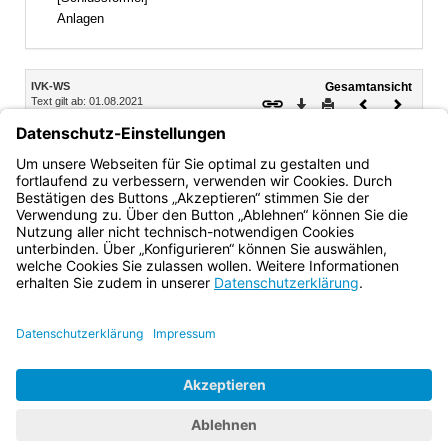
Anlagen
Inhalt
IVK-WS
Gesamtansicht
Text gilt ab: 01.08.2021
Download
Drucken
Vorheriges
Nächste
Gesamtvorschrift gilt bis: 31.07.2031
Dokument
Dokume
7.
Höchstausbildungsdauer
Die Integrations-Vorklasse kann einmal wiederholt werden.
Bayern.de
BayernPortal
Datenschutz
Impressum
Barrierefreiheit
Hilfe
Kontakt