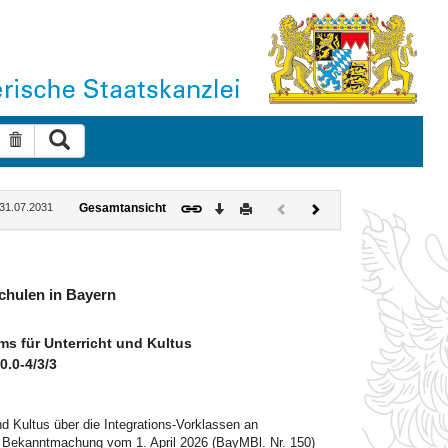
Suche ausführen
Suche zurücksetzen
Download
Drucken
Vorheriges
Nächstes
: 31.07.2031
Gesamtansicht
Dokument
Dokument
(inaktiv)
schulen in Bayern
s für Unterricht und Kultus
0.0-4/3/3
d Kultus über die Integrations-Vorklassen an
h Bekanntmachung vom 1. April 2026 (BayMBl. Nr. 150)