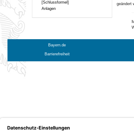
[Schlussformel]
geändert 
Anlagen
M
W
Bayern.de
Barrierefreiheit