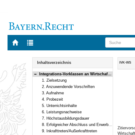
Zur
Zur
Startseite
Trefferliste
von
der
Navigation
BAYERN.RECHT
letzten
Inhalt
Inhaltsverzeichnis
IVK-WS
Suche
Integrations-Vorklassen an Wirtschaftsschulen in Bayern
Bereich reduzieren
1. Zielsetzung
2. Anzuwendende Vorschriften
3. Aufnahme
4. Probezeit
5. Unterrichtsinhalte
6. Leistungsnachweise
7. Höchstausbildungsdauer
8. Erfolgreicher Abschluss und Erwerb des Abschlusses der Mittelschule
Zitiervor
9. Inkrafttreten/Außerkrafttreten
Wirtschaf