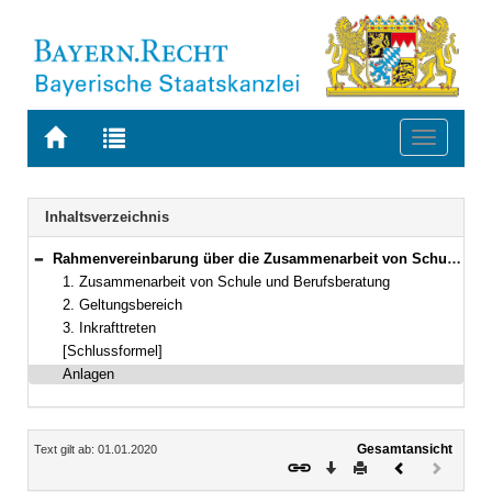
Zur
Zur
Toggle
Startseite
Trefferliste
navigati
von
der
BAYERN.RECHT
letzten
Navigation
Inhaltsverzeichnis
Suche
Rahmenvereinbarung über die Zusammenarbeit von Schule und Berufsberatung in Bayern
Bereich reduzieren
1. Zusammenarbeit von Schule und Berufsberatung
2. Geltungsbereich
3. Inkrafttreten
[Schlussformel]
Anlagen
Inhalt
Gesamtansicht
Text gilt ab: 01.01.2020
Download
Drucken
Vorheriges
Nächste
Dokument
Dokume