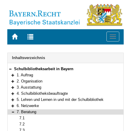
Zur
Zur
Toggle
Startseite
Trefferliste
navigati
von
der
BAYERN.RECHT
letzten
Navigation
Inhaltsverzeichnis
Suche
Schulbibliotheksarbeit in Bayern
Bereich reduzieren
1. Auftrag
Bereich erweitern
2. Organisation
Bereich erweitern
3. Ausstattung
Bereich erweitern
4. Schulbibliotheksbeauftragte
Bereich erweitern
5. Lehren und Lernen in und mit der Schulbibliothek
Bereich erweitern
6. Netzwerke
Bereich erweitern
7. Beratung
Bereich reduzieren
7.1
7.2
7.3