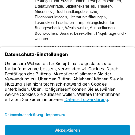
Lesungen und Erzählstunden, Lesepatenschaften,
Literaturvorträge, Bibliotheksrallies, Theater-,
Museums-, Buchhandlungsbesuche,
Eigenproduktionen, Literaturverfilmungen,
Leseecken, Leselisten, Empfehlungslisten für
Buchgeschenke, Wettbewerbe, Ausstellungen,
Buchwochen, Basare, Lesekoffer , Projekttage und -
wochen
–
Arbeitsgemeinschaften wie Leseclub, Bibliotheks-AG
–
Elternarbeit (Elternabend, Rundbriefe, Seminare)
–
Zusammenarbeit mit externen Partnern
Bayern.de
BayernPortal
Datenschutz
Impressum
Barrierefreiheit
Hilfe