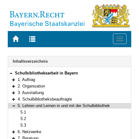
Zur
Zur
Toggle
Startseite
Trefferliste
navigati
von
der
BAYERN.RECHT
letzten
Navigation
Inhaltsverzeichnis
Suche
Schulbibliotheksarbeit in Bayern
Bereich reduzieren
1. Auftrag
Bereich erweitern
2. Organisation
Bereich erweitern
3. Ausstattung
Bereich erweitern
4. Schulbibliotheksbeauftragte
Bereich erweitern
5. Lehren und Lernen in und mit der Schulbibliothek
Bereich reduzieren
5.1
5.2
5.3
6. Netzwerke
Bereich erweitern
7. Beratung