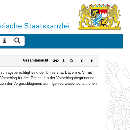
Suche ausführen
Suche zurücksetzen
Download
Drucken
Vorheriges
Nächstes
Gesamtansicht
Dokument
Dokument
schlagsberechtigt sind der Universität Bayern e. V. mit
3
Vorschlag für drei Preise.
In der Vorschlagsbegründung
ation der Vorgeschlagenen zur ingenieurwissenschaftlichen