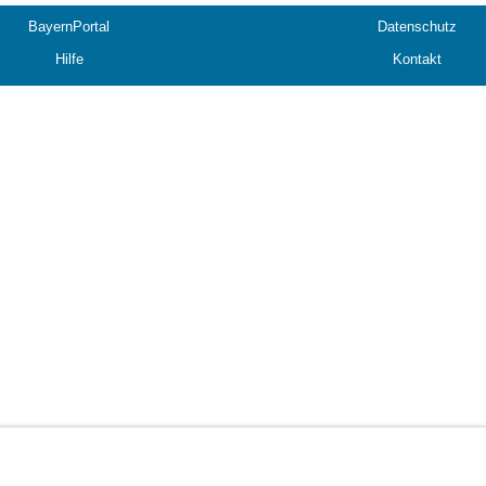
BayernPortal
Datenschutz
Hilfe
Kontakt