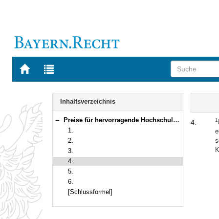
Zur
Zur
Startseite
Trefferliste
von
der
Navigation
BAYERN.RECHT
letzten
Inhalt
Inhaltsverzeichnis
Suche
Preise für hervorragende Hochschulabschlüsse oder Promotionen in den Ingenieurwissenschaften (Hightech-Absolventenpreise)
1
4.
Bereich reduzieren
1.
e
2.
s
K
3.
4.
5.
6.
[Schlussformel]