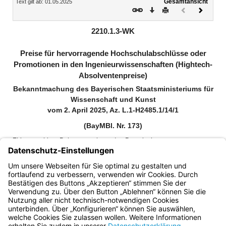
Gesamtansicht
Text gilt ab: 01.05.2025
Download
Drucken
Vorheriges
Nächste
Dokument
Dokume
(inaktiv)
2210.1.3-WK
Preise für hervorragende Hochschulabschlüsse oder
Promotionen in den Ingenieurwissenschaften (Hightech-
Absolventenpreise)
Bekanntmachung des Bayerischen Staatsministeriums für
Wissenschaft und Kunst
vom 2. April 2025, Az. L.1-H2485.1/14/1
(BayMBl. Nr. 173)
Zitiervorschlag: Bekanntmachung des Bayerischen
Staatsministeriums für Wissenschaft und Kunst über die Preise für
hervorragende Hochschulabschlüsse oder Promotionen in den
Ingenieurwissenschaften (Hightech-Absolventenpreise) vom 2. April
2025 (BayMBl. Nr. 173)
Bayern.de
BayernPortal