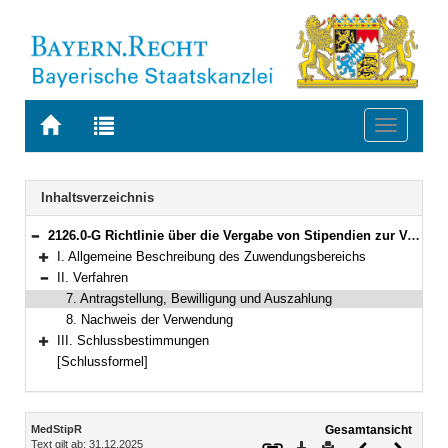
Zur
Zur
Toggle
Startseite
Trefferliste
navigati
von
der
BAYERN.RECHT
letzten
Navigation
Inhaltsverzeichnis
Suche
2126.0-G Richtlinie über die Vergabe von Stipendien zur Verbesserung der medizinischen Versorgung im ländlichen Raum in Bayern (Medizinstipendienrichtlinie – MedStipR) Bekanntmachung des Bayerischen Staatsministeriums für Gesundheit und Pflege vom 7. Dezember 2021, Az. 32h-G8060-2017/13-112 (BayMBl. Nr. 958)
Bereich reduzieren
I. Allgemeine Beschreibung des Zuwendungsbereichs
Bereich erweitern
II. Verfahren
Bereich reduzieren
7. Antragstellung, Bewilligung und Auszahlung
8. Nachweis der Verwendung
III. Schlussbestimmungen
Bereich erweitern
[Schlussformel]
Inhalt
MedStipR
Gesamtansicht
Text gilt ab: 31.12.2025
Download
Drucken
Vorheriges
Nächste