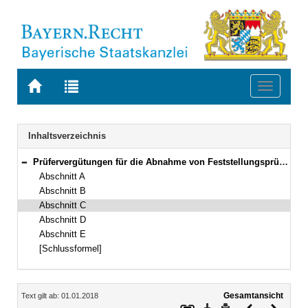
Zur
Zur
Toggle
Startseite
Trefferliste
navigati
von
der
BAYERN.RECHT
letzten
Navigation
Inhaltsverzeichnis
Suche
Prüfervergütungen für die Abnahme von Feststellungsprüfungen und Schulabschlussprüfungen in besonderen Fremdsprachen an staatlichen Schulen
Bereich reduzieren
Abschnitt A
Abschnitt B
Abschnitt C
Abschnitt D
Abschnitt E
[Schlussformel]
Inhalt
Gesamtansicht
Text gilt ab: 01.01.2018
Download
Drucken
Vorheriges
Nächste