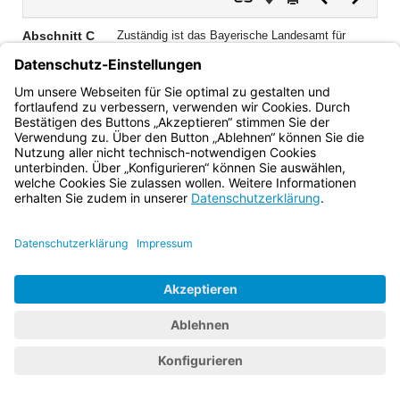
Dokument
Dokume
Abschnitt C
Zuständig ist das Bayerische Landesamt für
Schule.
Bayern.de
BayernPortal
Datenschutz
Impressum
Barrierefreiheit
Hilfe
Kontakt
Kontrastwechsel
Schriftgröße