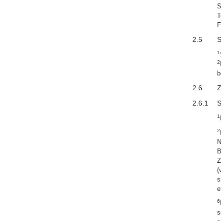
S
T
F
2.5
S
1
2
b
2.6
Z
2.6.1
S
1
2
N
B
Z
(
s
e
6
s