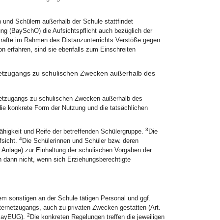
 und Schülern außerhalb der Schule stattfindet
ung (BaySchO) die Aufsichtspflicht auch bezüglich der
räfte im Rahmen des Distanzunterrichts Verstöße gegen
 erfahren, sind sie ebenfalls zum Einschreiten
ernetzugangs zu schulischen Zwecken außerhalb des
ernetzugangs zu schulischen Zwecken außerhalb des
die konkrete Form der Nutzung und die tatsächlichen
3
fähigkeit und Reife der betreffenden Schülergruppe.
Die
4
fsicht.
Die Schülerinnen und Schüler bzw. deren
r Anlage) zur Einhaltung der schulischen Vorgaben der
ch dann nicht, wenn sich Erziehungsberechtigte
m sonstigen an der Schule tätigen Personal und ggf.
 Internetzugangs, auch zu privaten Zwecken gestatten (Art.
2
 BayEUG).
Die konkreten Regelungen treffen die jeweiligen