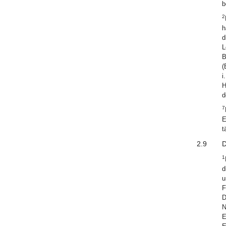
b
2
h
d
L
B
(
i
H
d
7
E
t
2.9
D
1
d
u
F
D
N
E