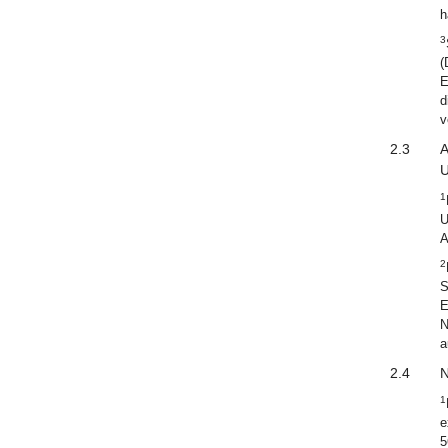
h
3
(
E
d
v
2.3
A
U
1
U
A
2
S
E
N
a
2.4
N
1
e
5