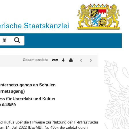
Suche ausführen
Suche zurücksetzen
Download
Drucken
Vorheriges
Nächstes
Gesamtansicht
Dokument
Dokument
(inaktiv)
(inaktiv)
 Internetzugangs an Schulen
ternetzugang)
s für Unterricht und Kultus
0.0/45/59
 Kultus über die Hinweise zur Nutzung der IT-Infrastruktur
m 14. Juli 2022 (BayMBl. Nr. 436), die zuletzt durch