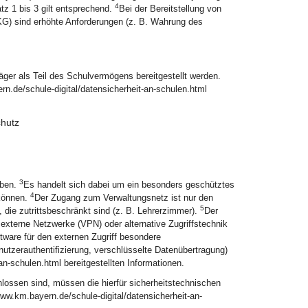
4
atz 1 bis 3 gilt entsprechend.
Bei der Bereitstellung von
G) sind erhöhte Anforderungen (z. B. Wahrung des
er als Teil des Schulvermögens bereitgestellt werden.
n.de/schule-digital/datensicherheit-an-schulen.html
chutz
3
aben.
Es handelt sich dabei um ein besonders geschütztes
4
können.
Der Zugang zum Verwaltungsnetz ist nur den
5
n, die zutrittsbeschränkt sind (z. B. Lehrerzimmer).
Der
externe Netzwerke (VPN) oder alternative Zugriffstechnik
tware für den externen Zugriff besondere
utzerauthentifizierung, verschlüsselte Datenübertragung)
an-schulen.html bereitgestellten Informationen.
hlossen sind, müssen die hierfür sicherheitstechnischen
www.km.bayern.de/schule-digital/datensicherheit-an-