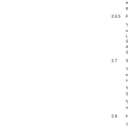
w
g
2.6.5
F
1
u
L
S
d
S
2.7
S
1
e
v
3
S
5
m
2.8
H
1