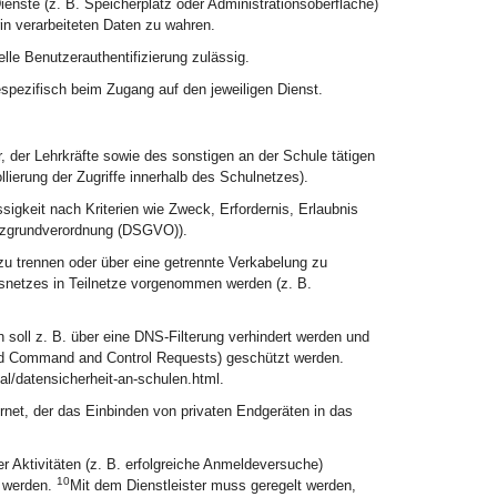
enste (z. B. Speicherplatz oder Administrationsoberfläche)
rin verarbeiteten Daten zu wahren.
lle Benutzerauthentifizierung zulässig.
espezifisch beim Zugang auf den jeweiligen Dienst.
, der Lehrkräfte sowie des sonstigen an der Schule tätigen
llierung der Zugriffe innerhalb des Schulnetzes).
sigkeit nach Kriterien wie Zweck, Erfordernis, Erlaubnis
hutzgrundverordnung (DSGVO)).
zu trennen oder über eine getrennte Verkabelung zu
htsnetzes in Teilnetze vorgenommen werden (z. B.
 soll z. B. über eine DNS-Filterung verhindert werden und
nd Command and Control Requests) geschützt werden.
l/datensicherheit-an-schulen.html.
net, der das Einbinden von privaten Endgeräten in das
er Aktivitäten (z. B. erfolgreiche Anmeldeversuche)
10
t werden.
Mit dem Dienstleister muss geregelt werden,