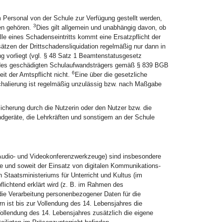
 Personal von der Schule zur Verfügung gestellt werden,
3
gen gehören.
Dies gilt allgemein und unabhängig davon, ob
lle eines Schadenseintritts kommt eine Ersatzpflicht der
ätzen der Drittschadensliquidation regelmäßig nur dann in
ung vorliegt (vgl. § 48 Satz 1 Beamtenstatusgesetz
 des geschädigten Schulaufwandsträgers gemäß § 839 BGB
6
it der Amtspflicht nicht.
Eine über die gesetzliche
halierung ist regelmäßig unzulässig bzw. nach Maßgabe
sicherung durch die Nutzerin oder den Nutzer bzw. die
Endgeräte, die Lehrkräften und sonstigem an der Schule
 Audio- und Videokonferenzwerkzeuge) sind insbesondere
e und soweit der Einsatz von digitalen Kommunikations-
Staatsministeriums für Unterricht und Kultus (im
pflichtend erklärt wird (z. B. im Rahmen des
die Verarbeitung personenbezogener Daten für die
n ist bis zur Vollendung des 14. Lebensjahres die
Vollendung des 14. Lebensjahres zusätzlich die eigene