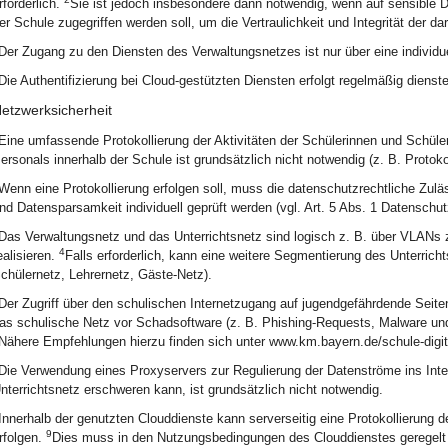
rforderlich.
Sie ist jedoch insbesondere dann notwendig, wenn auf sensible Di
er Schule zugegriffen werden soll, um die Vertraulichkeit und Integrität der da
Der Zugang zu den Diensten des Verwaltungsnetzes ist nur über eine individue
Die Authentifizierung bei Cloud-gestützten Diensten erfolgt regelmäßig dienst
etzwerksicherheit
Eine umfassende Protokollierung der Aktivitäten der Schülerinnen und Schüler
ersonals innerhalb der Schule ist grundsätzlich nicht notwendig (z. B. Protoko
Wenn eine Protokollierung erfolgen soll, muss die datenschutzrechtliche Zuläs
nd Datensparsamkeit individuell geprüft werden (vgl. Art. 5 Abs. 1 Datensc
Das Verwaltungsnetz und das Unterrichtsnetz sind logisch z. B. über VLANs 
4
ealisieren.
Falls erforderlich, kann eine weitere Segmentierung des Unterric
chülernetz, Lehrernetz, Gäste-Netz).
Der Zugriff über den schulischen Internetzugang auf jugendgefährdende Seiten
as schulische Netz vor Schadsoftware (z. B. Phishing-Requests, Malware u
Nähere Empfehlungen hierzu finden sich unter www.km.bayern.de/schule-digita
Die Verwendung eines Proxyservers zur Regulierung der Datenströme ins Inter
nterrichtsnetz erschweren kann, ist grundsätzlich nicht notwendig.
Innerhalb der genutzten Clouddienste kann serverseitig eine Protokollierung d
9
rfolgen.
Dies muss in den Nutzungsbedingungen des Clouddienstes geregel