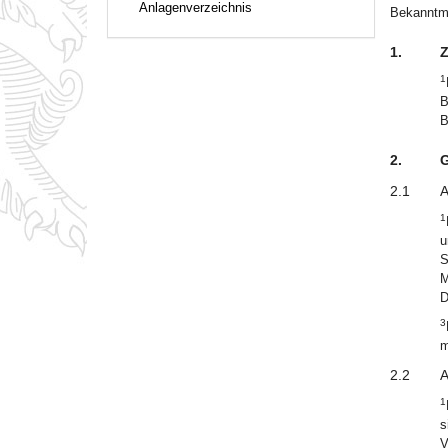
Anlagenverzeichnis
Bekanntma
1.
Z
1
B
B
2.
G
2.1
A
1
u
S
M
D
3
m
2.2
A
1
s
V