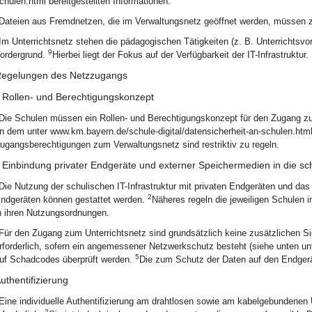
chulen.html bereitgestellten Informationen.
Dateien aus Fremdnetzen, die im Verwaltungsnetz geöffnet werden, müssen zu
Im Unterrichtsnetz stehen die pädagogischen Tätigkeiten (z. B. Unterrichtsvor
9
ordergrund.
Hierbei liegt der Fokus auf der Verfügbarkeit der IT-Infrastruktur.
egelungen des Netzzugangs
Rollen- und Berechtigungskonzept
Die Schulen müssen ein Rollen- und Berechtigungskonzept für den Zugang zu
n dem unter www.km.bayern.de/schule-digital/datensicherheit-an-schulen.html 
ugangsberechtigungen zum Verwaltungsnetz sind restriktiv zu regeln.
Einbindung privater Endgeräte und externer Speichermedien in die schu
Die Nutzung der schulischen IT-Infrastruktur mit privaten Endgeräten und da
2
ndgeräten können gestattet werden.
Näheres regeln die jeweiligen Schulen
n ihren Nutzungsordnungen.
Für den Zugang zum Unterrichtsnetz sind grundsätzlich keine zusätzlichen S
rforderlich, sofern ein angemessener Netzwerkschutz besteht (siehe unten unt
5
uf Schadcodes überprüft werden.
Die zum Schutz der Daten auf den Endgerä
uthentifizierung
Eine individuelle Authentifizierung am drahtlosen sowie am kabelgebundenen Un
2