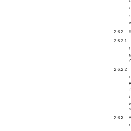
s
7
8
V
2.6.2
R
2.6.2.1
1
a
Z
2.6.2.2
1
E
i
3
e
a
2.6.3
A
1