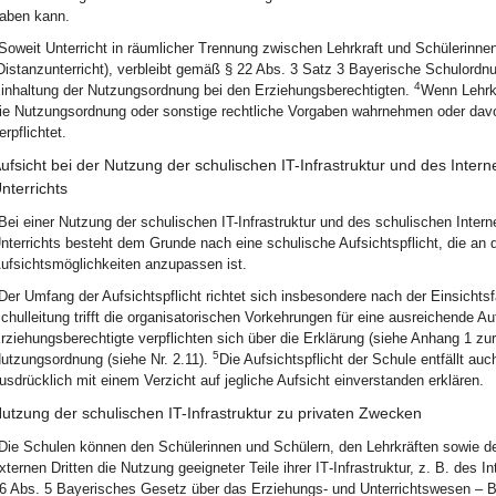
aben kann.
Soweit Unterricht in räumlicher Trennung zwischen Lehrkraft und Schülerinnen
Distanzunterricht), verbleibt gemäß § 22 Abs. 3 Satz 3 Bayerische Schulordn
4
inhaltung der Nutzungsordnung bei den Erziehungsberechtigten.
Wenn Lehrk
ie Nutzungsordnung oder sonstige rechtliche Vorgaben wahrnehmen oder davon
erpflichtet.
ufsicht bei der Nutzung der schulischen IT-Infrastruktur und des Int
nterrichts
Bei einer Nutzung der schulischen IT-Infrastruktur und des schulischen Int
nterrichts besteht dem Grunde nach eine schulische Aufsichtspflicht, die an 
ufsichtsmöglichkeiten anzupassen ist.
Der Umfang der Aufsichtspflicht richtet sich insbesondere nach der Einsichts
chulleitung trifft die organisatorischen Vorkehrungen für eine ausreichende Au
rziehungsberechtigte verpflichten sich über die Erklärung (siehe Anhang 1 zu
5
utzungsordnung (siehe Nr. 2.11).
Die Aufsichtspflicht der Schule entfällt au
usdrücklich mit einem Verzicht auf jegliche Aufsicht einverstanden erklären.
utzung der schulischen IT-Infrastruktur zu privaten Zwecken
Die Schulen können den Schülerinnen und Schülern, den Lehrkräften sowie de
xternen Dritten die Nutzung geeigneter Teile ihrer IT‑Infrastruktur, z. B. des
6 Abs. 5 Bayerisches Gesetz über das Erziehungs- und Unterrichtswesen –