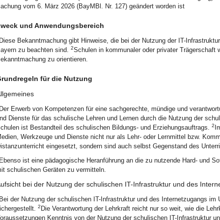
chung vom 6. März 2026 (BayMBl. Nr. 127) geändert worden ist
weck und Anwendungsbereich
Diese Bekanntmachung gibt Hinweise, die bei der Nutzung der IT-Infrastruktu
2
ayern zu beachten sind.
Schulen in kommunaler oder privater Trägerschaft 
ekanntmachung zu orientieren.
rundregeln für die Nutzung
llgemeines
Der Erwerb von Kompetenzen für eine sachgerechte, mündige und verantwor
nd Dienste für das schulische Lehren und Lernen durch die Nutzung der schul
2
chulen ist Bestandteil des schulischen Bildungs- und Erziehungsauftrags.
I
edien, Werkzeuge und Dienste nicht nur als Lehr- oder Lernmittel bzw. Kom
istanzunterricht eingesetzt, sondern sind auch selbst Gegenstand des Unterri
Ebenso ist eine pädagogische Heranführung an die zu nutzende Hard- und S
it schulischen Geräten zu vermitteln.
ufsicht bei der Nutzung der schulischen IT-Infrastruktur und des Inter
Bei der Nutzung der schulischen IT-Infrastruktur und des Internetzugangs im U
2
ichergestellt.
Die Verantwortung der Lehrkraft reicht nur so weit, wie die Lehr
oraussetzungen Kenntnis von der Nutzung der schulischen IT-Infrastruktur u