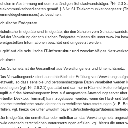
3
chulen in Abstimmung mit dem zuständigen Schulaufwandsträger.
Nr. 2.3 S
elekommunikationsdiensten gemäß § 3 Nr. 61 Telekommunikationsgesetz (TK
ernmeldegeheimnisses) zu beachten.
chulische Endgeräte
Schulische Endgeräte sind Endgeräte, die den Schulen vom Schulaufwandsträg
Bei der Verwaltung der schulischen Endgeräte müssen die unter www.km.bayer
ereitgestellten Informationen beachtet und umgesetzt werden.
ugriff auf die schulische IT-Infrastruktur und zweckmäßiger Netzwerks
chulnetz
Das Schulnetz ist die Gesamtheit aus Verwaltungsnetz und Unterrichtsnetz.
Das Verwaltungsnetz dient ausschließlich der Erfüllung von Verwaltungsaufg
etzwerk, so dass sensible und personenbezogene Daten verarbeitet werden 
erechtigten (vgl. Nr. 2.6.2.1) gestattet und darf nur in Räumlichkeiten erfolge
ugriff auf das Verwaltungsnetz bzw. auf ausgewählte Anwendungsserver über 
virtueller Desktop, Terminal) kann zugelassen werden, wenn die Hard- und Sof
icherheitstechnische sowie datenschutzrechtliche Voraussetzungen (z. B. Ben
rfüllen, vgl. hierzu die unter www.km.bayern.de/schule-digital/datensicherheit-
Die Endgeräte, die unmittelbar oder mittelbar an das Verwaltungsnetz angesc
owie datenschutzrechtlichen Voraussetzungen erfüllen, vgl. hierzu die unter 