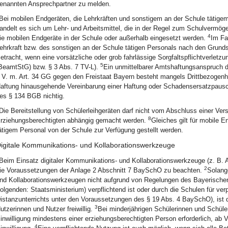
enannten Ansprechpartner zu melden.
Bei mobilen Endgeräten, die Lehrkräften und sonstigem an der Schule tätigem
andelt es sich um Lehr- und Arbeitsmittel, die in der Regel zum Schulvermö
4
ie mobilen Endgeräte in der Schule oder außerhalb eingesetzt werden.
Im Fa
ehrkraft bzw. des sonstigen an der Schule tätigen Personals nach den Grunds
etracht, wenn eine vorsätzliche oder grob fahrlässige Sorgfaltspflichtverletz
5
BeamtStG) bzw. § 3 Abs. 7 TV-L).
Ein unmittelbarer Amtshaftungsanspruch
. V. m. Art. 34 GG gegen den Freistaat Bayern besteht mangels Drittbezogenhe
aftung hinausgehende Vereinbarung einer Haftung oder Schadensersatzpausc
es § 134 BGB nichtig.
Die Bereitstellung von Schülerleihgeräten darf nicht vom Abschluss einer Ver
8
rziehungsberechtigten abhängig gemacht werden.
Gleiches gilt für mobile 
ätigem Personal von der Schule zur Verfügung gestellt werden.
igitale Kommunikations- und Kollaborationswerkzeuge
Beim Einsatz digitaler Kommunikations- und Kollaborationswerkzeuge (z. B.
2
ie Voraussetzungen der Anlage 2 Abschnitt 7 BaySchO zu beachten.
Solang
nd Kollaborationswerkzeugen nicht aufgrund von Regelungen des Bayerischen 
olgenden: Staatsministerium) verpflichtend ist oder durch die Schulen für ver
istanzunterrichts unter den Voraussetzungen des § 19 Abs. 4 BaySchO), ist 
3
utzerinnen und Nutzer freiwillig.
Bei minderjährigen Schülerinnen und Schüler
inwilligung mindestens einer erziehungsberechtigten Person erforderlich, ab 
4