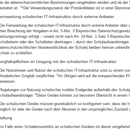
ie die datenschutzrechtlichen Bestimmungen eingehalten werden und ob der Sc
11
estattet ist.
Der Verwendungszweck der Protokolldaten ist in einer Dienstve
ernwartung schulischer IT-Infrastruktur durch externe Anbieter
Die Fernwartung der schulischen IT-Infrastruktur durch externe Anbieter über 
nter Beachtung der Vorgaben in Art. 5 Abs. 3 Bayerisches Datenschutzgeset
eistungsvertrags erfolgt – soweit nicht nach Art. 14 Abs. 1 Satz 3 Bayerisc
chulleiterin oder den Schulleiter übertragen – durch den Schulaufwandsträger
atenschutzrechtlichen Verantwortlichkeit der Schule) bleiben hiervon unberühr
chule zu schließen.
orgfaltspflichten im Umgang mit der schulischen IT-Infrastruktur
Die Nutzerinnen und Nutzer der schulischen IT-Infrastruktur sind zu einem
2
rforderlichen Sorgfalt verpflichtet.
Im Übrigen wird auf die entsprechenden Pf
erwiesen.
Regelungen zur Nutzung schulischer mobiler Endgeräte außerhalb des Schulg
4
chulaufwandsträger.
Diese Geräte können zur besseren Übersicht in einem V
Die schulischen Geräte müssen grundsätzlich so konfiguriert sein, dass die 
öglich ist oder die Geräte nach dem Neustart in den ursprünglichen Zustand 
aftung
Im Falle eines Schadenseintritts an schulischen Geräten ist dieser umgehe