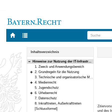
Zur
Zur
Startseite
Trefferliste
von
der
Navigation
BAYERN.RECHT
letzten
Inhalt
Inhaltsverzeichnis
Suche
Hinweise zur Nutzung der IT-Infrastruktur und des Internetzugangs an Schulen
Bereich reduzieren
1. Zweck und Anwendungsbereich
2. Grundregeln für die Nutzung
Bereich erweitern
3. Technische und organisatorische Maßnahmen
4. Medienrecht
Bereich erweitern
5. Jugendschutz
6. Urheberrecht
Bereich erweitern
7. Datenschutz
8. Inkrafttreten, Außerkrafttreten
Zitiervor
[Schlussformel]
und des I