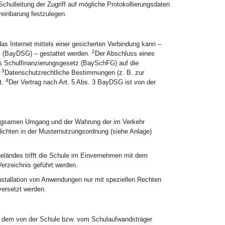
hulleitung der Zugriff auf mögliche Protokollierungsdaten
reinbarung festzulegen.
das Internet mittels einer gesicherten Verbindung kann –
2
z (BayDSG) – gestattet werden.
Der Abschluss eines
hes Schulfinanzierungsgesetz (BaySchFG) auf die
3
.
Datenschutzrechtliche Bestimmungen (z. B. zur
4
t.
Der Vertrag nach Art. 5 Abs. 3 BayDSG ist von der
 sorgsamen Umgang und der Wahrung der im Verkehr
lichten in der Musternutzungsordnung (siehe Anlage)
eländes trifft die Schule im Einvernehmen mit dem
erzeichnis geführt werden.
Installation von Anwendungen nur mit speziellen Rechten
versetzt werden.
nd dem von der Schule bzw. vom Schulaufwandsträger