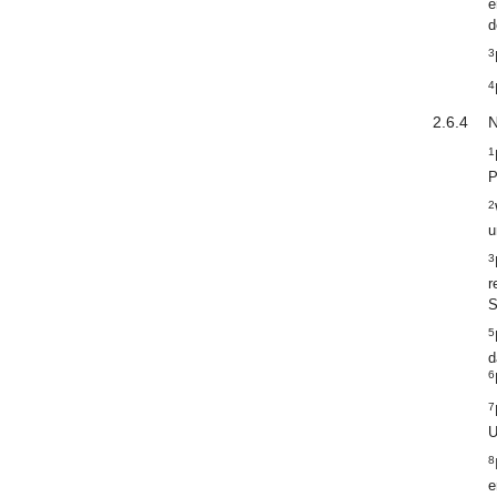
e
d
3
4
2.6.4
N
1
P
2
u
3
r
S
5
d
6
7
U
8
e