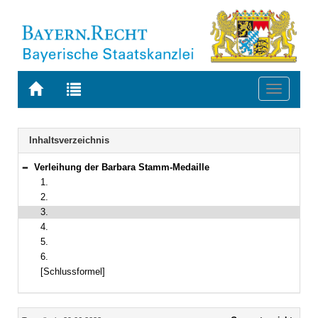
Zur
Zur
Toggle
Startseite
Trefferliste
navigati
von
der
BAYERN.RECHT
letzten
Navigation
Inhaltsverzeichnis
Suche
Verleihung der Barbara Stamm-Medaille
Bereich reduzieren
1.
2.
3.
4.
5.
6.
[Schlussformel]
Inhalt