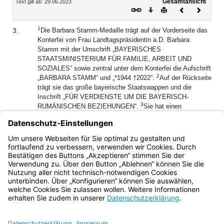
Gesamtansicht
Text gilt ab: 29.06.2023
Download
Drucken
Vorheriges
Nächste
Dokument
Dokume
1
3.
Die Barbara Stamm-Medaille trägt auf der Vorderseite das
Konterfei von Frau Landtagspräsidentin a.D. Barbara
Stamm mit der Umschrift „BAYERISCHES
STAATSMINISTERIUM FÜR FAMILIE, ARBEIT UND
SOZIALES“ sowie zentral unter dem Konterfei die Aufschrift
2
„BARBARA STAMM“ und „*1944 †2022“.
Auf der Rückseite
trägt sie das große bayerische Staatswappen und die
Inschrift „FÜR VERDIENSTE UM DIE BAYERISCH-
3
RUMÄNISCHEN BEZIEHUNGEN“.
Sie hat einen
4
Durchmesser von 50 mm und besteht aus Feinsilber.
Die
Medaille ist nicht zum Tragen in der Öffentlichkeit
5
bestimmt.
Sie ist kein Orden oder Ehrenzeichen im Sinne
des Art. 118 Abs. 5 der Verfassung.
Bayern.de
BayernPortal
Datenschutz
Impressum