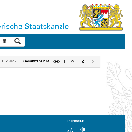
Suche ausführen
Suche zurücksetzen
Download
Drucken
Vorheriges
Nächstes
: 31.12.2026
Gesamtansicht
Dokument
Dokument
(inaktiv)
Impressum
Kontrastwechsel
Schriftgröße