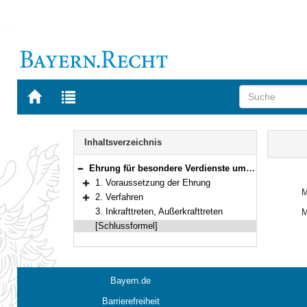
Zur
Zur
Startseite
Trefferliste
von
der
Navigation
BAYERN.RECHT
letzten
Inhalt
Inhaltsverzeichnis
Suche
Ehrung für besondere Verdienste um pflegebedürftige Menschen mit Behinderung
Bereich reduzieren
1. Voraussetzung der Ehrung
Bereich erweitern
M
2. Verfahren
Bereich erweitern
3. Inkrafttreten, Außerkrafttreten
M
[Schlussformel]
Bayern.de
Barrierefreiheit