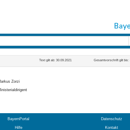
Text gilt ab: 30.09.2021
Gesamtvorschrift gilt bis
arkus Zorzi
inisterialdirigent
BayernPortal
Datenschutz
Hilfe
Kontakt