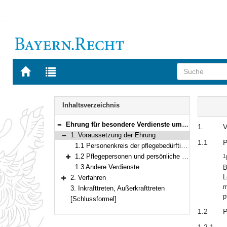
Zur
Zur
Startseite
Trefferliste
von
der
Navigation
BAYERN.RECHT
letzten
Inhalt
Inhaltsverzeichnis
Suche
Ehrung für besondere Verdienste um pflegebedürftige Menschen mit Behinderung
1.
V
Bereich reduzieren
1. Voraussetzung der Ehrung
Bereich reduzieren
1.1
P
1.1 Personenkreis der pflegebedürftigen Menschen mit Behinderung
1.2 Pflegepersonen und persönliche Pflege
1
Bereich erweitern
1.3 Andere Verdienste
B
L
2. Verfahren
Bereich erweitern
m
3. Inkrafttreten, Außerkrafttreten
p
[Schlussformel]
1.2
P