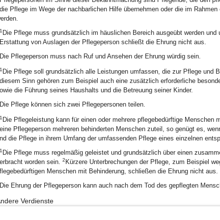
die Pflege im Wege der nachbarlichen Hilfe übernehmen oder die im Rahmen 
erden.
1
Die Pflege muss grundsätzlich im häuslichen Bereich ausgeübt werden und u
Erstattung von Auslagen der Pflegeperson schließt die Ehrung nicht aus.
Die Pflegeperson muss nach Ruf und Ansehen der Ehrung würdig sein.
1
Die Pflege soll grundsätzlich alle Leistungen umfassen, die zur Pflege und B
diesem Sinn gehören zum Beispiel auch eine zusätzlich erforderliche beson
owie die Führung seines Haushalts und die Betreuung seiner Kinder.
Die Pflege können sich zwei Pflegepersonen teilen.
1
Die Pflegeleistung kann für einen oder mehrere pflegebedürftige Menschen 
eine Pflegeperson mehreren behinderten Menschen zuteil, so genügt es, wen
nd die Pflege in ihrem Umfang der umfassenden Pflege eines einzelnen entspr
1
Die Pflege muss regelmäßig geleistet und grundsätzlich über einen zusam
2
erbracht worden sein.
Kürzere Unterbrechungen der Pflege, zum Beispiel we
flegebedürftigen Menschen mit Behinderung, schließen die Ehrung nicht aus.
Die Ehrung der Pflegeperson kann auch nach dem Tod des gepflegten Mensch
ndere Verdienste
s können auch Personen geehrt werden, die sich in anderer Weise als durch 