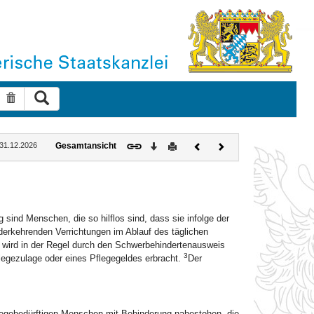
Suche ausführen
Suche zurücksetzen
Download
Drucken
Vorheriges
Nächstes
: 31.12.2026
Gesamtansicht
Dokument
Dokument
ind Menschen, die so hilflos sind, dass sie infolge der
derkehrenden Verrichtungen im Ablauf des täglichen
wird in der Regel durch den Schwerbehindertenausweis
3
egezulage oder eines Pflegegeldes erbracht.
Der
legebedürftigen Menschen mit Behinderung nahestehen, die