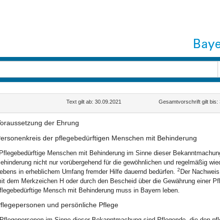
Text gilt ab: 30.09.2021
Gesamtvorschrift gilt bis
oraussetzung der Ehrung
ersonenkreis der pflegebedürftigen Menschen mit Behinderung
Pflegebedürftige Menschen mit Behinderung im Sinne dieser Bekanntmachung s
ehinderung nicht nur vorübergehend für die gewöhnlichen und regelmäßig wie
2
ebens in erheblichem Umfang fremder Hilfe dauernd bedürfen.
Der Nachweis 
it dem Merkzeichen H oder durch den Bescheid über die Gewährung einer Pfl
flegebedürftige Mensch mit Behinderung muss in Bayern leben.
flegepersonen und persönliche Pflege
Pflegepersonen im Sinne dieser Bekanntmachung sind Pflegende, die den pf