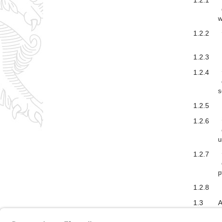
1.2.1
w
1.2.2
1.2.3
1.2.4
s
1.2.5
1.2.6
u
1.2.7
p
1.2.8
1.3
A
E