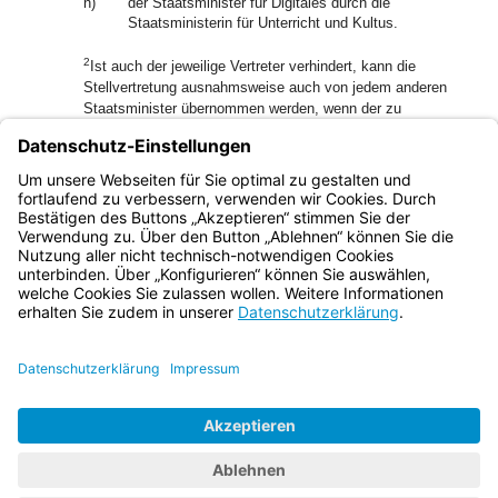
n)
der Staatsminister für Digitales durch die
Staatsministerin für Unterricht und Kultus.
2
Ist auch der jeweilige Vertreter verhindert, kann die
Stellvertretung ausnahmsweise auch von jedem anderen
Staatsminister übernommen werden, wenn der zu
3
vertretende Geschäftsbereich damit einverstanden ist.
In
besonderen oder unaufschiebbaren Fällen kann der
Ministerpräsident die Vertretung jedes Staatsministers
übernehmen.
Bayern.de
BayernPortal
Datenschutz
Impressum
Barrierefreiheit
Hilfe
Kontakt