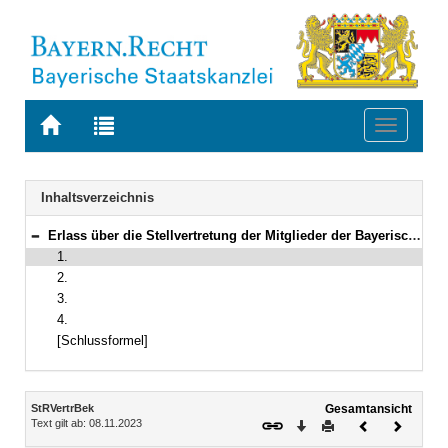
Zur
Zur
Toggle
Startseite
Trefferliste
navigati
von
der
BAYERN.RECHT
letzten
Navigation
Inhaltsverzeichnis
Suche
Erlass über die Stellvertretung der Mitglieder der Bayerischen Staatsregierung
Bereich reduzieren
1.
2.
3.
4.
[Schlussformel]
Inhalt
StRVertrBek
Gesamtansicht
Text gilt ab: 08.11.2023
Download
Drucken
Vorheriges
Nächste
Dokument
Dokume