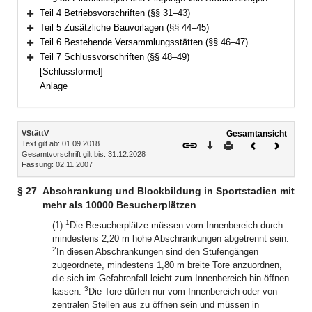
Teil 4 Betriebsvorschriften (§§ 31–43)
Bereich erweitern
Teil 5 Zusätzliche Bauvorlagen (§§ 44–45)
Bereich erweitern
Teil 6 Bestehende Versammlungsstätten (§§ 46–47)
Bereich erweitern
Teil 7 Schlussvorschriften (§§ 48–49)
Bereich erweitern
[Schlussformel]
Anlage
Inhalt
VStättV
Gesamtansicht
Text gilt ab: 01.09.2018
Download
Drucken
Vorheriges
Nächste
Gesamtvorschrift gilt bis: 31.12.2028
Dokument
Dokume
Fassung: 02.11.2007
§ 27
Abschrankung und Blockbildung in Sportstadien mit
mehr als 10000 Besucherplätzen
1
(1)
Die Besucherplätze müssen vom Innenbereich durch
mindestens 2,20 m hohe Abschrankungen abgetrennt sein.
2
In diesen Abschrankungen sind den Stufengängen
zugeordnete, mindestens 1,80 m breite Tore anzuordnen,
die sich im Gefahrenfall leicht zum Innenbereich hin öffnen
3
lassen.
Die Tore dürfen nur vom Innenbereich oder von
zentralen Stellen aus zu öffnen sein und müssen in