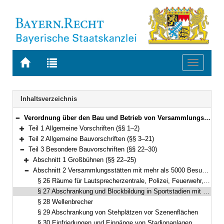
Zur
Zur
Toggle
Startseite
Trefferliste
navigati
von
der
BAYERN.RECHT
letzten
Navigation
Inhaltsverzeichnis
Suche
Verordnung über den Bau und Betrieb von Versammlungsstätten (Versammlungsstättenverordnung – VStättV) Vom 2. November 2007 (GVBl. S. 736) BayRS 2132-1-5-B (§§ 1–49)
Bereich reduzieren
Teil 1 Allgemeine Vorschriften (§§ 1–2)
Bereich erweitern
Teil 2 Allgemeine Bauvorschriften (§§ 3–21)
Bereich erweitern
Teil 3 Besondere Bauvorschriften (§§ 22–30)
Bereich reduzieren
Abschnitt 1 Großbühnen (§§ 22–25)
Bereich erweitern
Abschnitt 2 Versammlungsstätten mit mehr als 5000 Besucherplätzen (§§ 26–30)
Bereich reduzieren
§ 26 Räume für Lautsprecherzentrale, Polizei, Feuerwehr, Sanitäts- und Rettungsdienst
§ 27 Abschrankung und Blockbildung in Sportstadien mit mehr als 10000 Besucherplätzen
§ 28 Wellenbrecher
§ 29 Abschrankung von Stehplätzen vor Szenenflächen
§ 30 Einfriedungen und Eingänge von Stadionanlagen