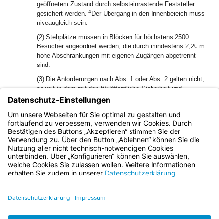
geöffnetem Zustand durch selbsteinrastende Feststeller
4
gesichert werden.
Der Übergang in den Innenbereich muss
niveaugleich sein.
(2) Stehplätze müssen in Blöcken für höchstens 2500
Besucher angeordnet werden, die durch mindestens 2,20 m
hohe Abschrankungen mit eigenen Zugängen abgetrennt
sind.
(3) Die Anforderungen nach Abs. 1 oder Abs. 2 gelten nicht,
soweit in dem mit den für öffentliche Sicherheit und
Ordnung zuständigen Behörden, insbesondere der Polizei,
der Feuerwehr und der Rettungsdienste, abgestimmten
Sicherheitskonzept nachgewiesen wird, dass abweichende
Abschrankungen oder Blockbildungen unbedenklich sind.
Bayern.de
BayernPortal
Datenschutz
Impressum
Barrierefreiheit