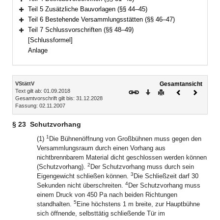
Bereich erweitern
Teil 5 Zusätzliche Bauvorlagen (§§ 44–45)
Bereich erweitern
Teil 6 Bestehende Versammlungsstätten (§§ 46–47)
Bereich erweitern
Teil 7 Schlussvorschriften (§§ 48–49)
Bereich erweitern
[Schlussformel]
Anlage
Inhalt
VStättV
Gesamtansicht
Text gilt ab: 01.09.2018
Download
Drucken
Vorheriges
Nächste
Gesamtvorschrift gilt bis: 31.12.2028
Dokument
Dokume
Fassung: 02.11.2007
§ 23
Schutzvorhang
1
(1)
Die Bühnenöffnung von Großbühnen muss gegen den
Versammlungsraum durch einen Vorhang aus
nichtbrennbarem Material dicht geschlossen werden können
2
(Schutzvorhang).
Der Schutzvorhang muss durch sein
3
Eigengewicht schließen können.
Die Schließzeit darf 30
4
Sekunden nicht überschreiten.
Der Schutzvorhang muss
einem Druck von 450 Pa nach beiden Richtungen
5
standhalten.
Eine höchstens 1 m breite, zur Hauptbühne
sich öffnende, selbsttätig schließende Tür im