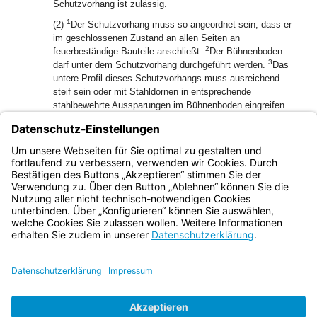
Schutzvorhang ist zulässig.
1
(2)
Der Schutzvorhang muss so angeordnet sein, dass er
im geschlossenen Zustand an allen Seiten an
2
feuerbeständige Bauteile anschließt.
Der Bühnenboden
3
darf unter dem Schutzvorhang durchgeführt werden.
Das
untere Profil dieses Schutzvorhangs muss ausreichend
steif sein oder mit Stahldornen in entsprechende
stahlbewehrte Aussparungen im Bühnenboden eingreifen.
1
(3)
Die Vorrichtung zum Schließen des Schutzvorhangs
muss mindestens an zwei Stellen von Hand ausgelöst
2
werden können.
Beim Schließen muss auf der Bühne ein
Warnsignal zu hören sein.
Bayern.de
BayernPortal
Datenschutz
Impressum
Barrierefreiheit
Hilfe