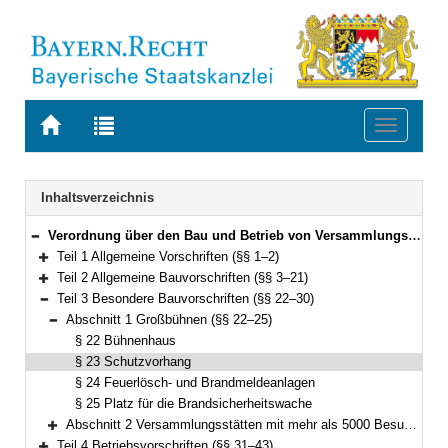
Zur
Zur
Toggle
Startseite
Trefferliste
navigati
von
der
BAYERN.RECHT
letzten
Navigation
Inhaltsverzeichnis
Suche
Verordnung über den Bau und Betrieb von Versammlungsstätten (Versammlungsstättenverordnung – VStättV) Vom 2. November 2007 (GVBl. S. 736) BayRS 2132-1-5-B (§§ 1–49)
Bereich reduzieren
Teil 1 Allgemeine Vorschriften (§§ 1–2)
Bereich erweitern
Teil 2 Allgemeine Bauvorschriften (§§ 3–21)
Bereich erweitern
Teil 3 Besondere Bauvorschriften (§§ 22–30)
Bereich reduzieren
Abschnitt 1 Großbühnen (§§ 22–25)
Bereich reduzieren
§ 22 Bühnenhaus
§ 23 Schutzvorhang
§ 24 Feuerlösch- und Brandmeldeanlagen
§ 25 Platz für die Brandsicherheitswache
Abschnitt 2 Versammlungsstätten mit mehr als 5000 Besucherplätzen (§§ 26–30)
Bereich erweitern
Teil 4 Betriebsvorschriften (§§ 31–43)