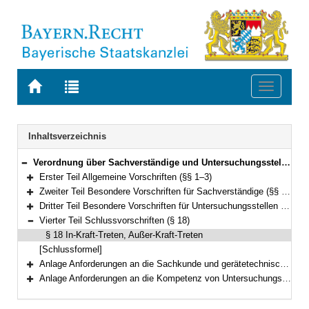
Zur
Zur
Toggle
Startseite
Trefferliste
navigati
von
der
BAYERN.RECHT
letzten
Navigation
Inhaltsverzeichnis
Suche
Verordnung über Sachverständige und Untersuchungsstellen für den Bodenschutz und die Altlastenbehandlung in Bayern (Sachverständigen- und Untersuchungsstellen-Verordnung – VSU) Vom 3. Dezember 2001 (GVBl. S. 938) BayRS 2129-4-2-U (§§ 1–18)
Bereich reduzieren
Erster Teil Allgemeine Vorschriften (§§ 1–3)
Bereich erweitern
Zweiter Teil Besondere Vorschriften für Sachverständige (§§ 4–10)
Bereich erweitern
Dritter Teil Besondere Vorschriften für Untersuchungsstellen (§§ 11–17)
Bereich erweitern
Vierter Teil Schlussvorschriften (§ 18)
Bereich reduzieren
§ 18 In-Kraft-Treten, Außer-Kraft-Treten
[Schlussformel]
Anlage Anforderungen an die Sachkunde und gerätetechnische Ausstattung von Sachverständigen im Bereich Boden und Altlasten
Bereich erweitern
Anlage Anforderungen an die Kompetenz von Untersuchungsstellen im Bereich Boden und Altlasten
Bereich erweitern