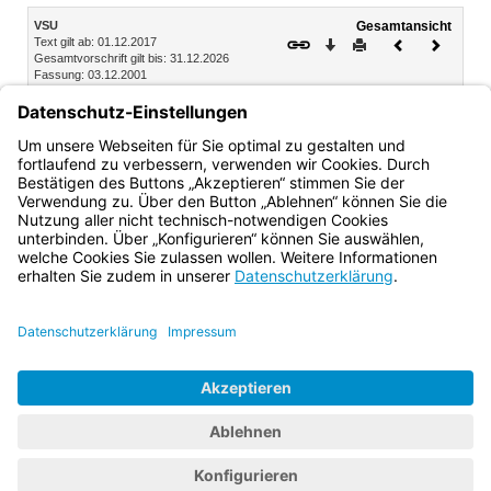
Inhalt
VSU
Gesamtansicht
Text gilt ab: 01.12.2017
Download
Drucken
Vorheriges
Nächste
Gesamtvorschrift gilt bis: 31.12.2026
Dokument
Dokume
Fassung: 03.12.2001
§ 18
In-Kraft-Treten, Außer-Kraft-Treten
Diese Verordnung tritt am 1. Januar 2002 in Kraft; sie tritt
mit Ablauf des 31. Dezember 2026 außer Kraft.
Bayern.de
BayernPortal
Datenschutz
Impressum
Barrierefreiheit
Hilfe
Kontakt
Kontrastwechsel
Schriftgröße