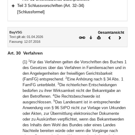
Teil 3 Schlussvorschriften (Art. 32–34)
Bereich erweitern
[Schlussformel]
Inhalt
BayVSG
Gesamtansicht
Text gilt ab: 01.04.2026
Download
Drucken
Vorheriges
Nächste
Fassung: 12.07.2016
Dokument
Dokume
Art. 30
Verfahren
1
(1)
Für das Verfahren gelten die Vorschriften des Buches 1
des Gesetzes über das Verfahren in Familiensachen und in
den Angelegenheiten der freiwilligen Gerichtsbarkeit
2
(FamFG) entsprechend.
Eine Anhörung nach § 34 Abs. 1
3
FamFG unterbleibt.
Die richterlichen Entscheidungen
bedürfen zu ihrer Wirksamkeit nicht der Bekanntgabe an
4
den Betroffenen.
Die Rechtsbeschwerde ist
5
ausgeschlossen.
Das Landesamt ist in entsprechender
Anwendung von § 96 StPO nicht zur Vorlage von Urkunden
oder Akten, zur Übermittlung elektronischer Dokumente
oder zu Auskünften verpflichtet, wenn das Bekanntwerden
des Inhalts dem Wohl des Bundes oder eines Landes
Nachteile bereiten würde oder wenn die Vorgänge nach