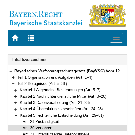
Zur
Zur
Toggle
Startseite
Trefferliste
navigati
von
der
BAYERN.RECHT
letzten
Navigation
Inhaltsverzeichnis
Suche
Bayerisches Verfassungsschutzgesetz (BayVSG) Vom 12. Juli 2016 (GVBl. S. 145) BayRS 12-1-I (Art. 1–34)
Bereich reduzieren
Teil 1 Organisation und Aufgaben (Art. 1–4)
Bereich erweitern
Teil 2 Befugnisse (Art. 5–31)
Bereich reduzieren
Kapitel 1 Allgemeine Bestimmungen (Art. 5–7)
Bereich erweitern
Kapitel 2 Nachrichtendienstliche Mittel (Art. 8–20)
Bereich erweitern
Kapitel 3 Datenverarbeitung (Art. 21–23)
Bereich erweitern
Kapitel 4 Übermittlungsvorschriften (Art. 24–28)
Bereich erweitern
Kapitel 5 Richterliche Entscheidung (Art. 29–31)
Bereich reduzieren
Art. 29 Zuständigkeit
Art. 30 Verfahren
Art. 31 Unterstützende Datenprüfstelle