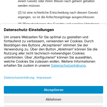
einem Gesetz oder ihrem Wesen nach geheim gehalten
werden müssen.
(2) Ist eine richterliche Entscheidung nach diesem Gesetz
ergangen, so ist die Anfechtungsklage ausgeschlossen.
1
(3)
Entscheidungen des Gerichts und sonstige Unterlagen
über Maßnahmen, die nach diesem Gesetz der richterlichen
Entscheidung unterliegen, werden nur beim Landesamt
2
verwahrt.
Eine Speicherung in den Akten des Gerichts ist
unzulässig.
Bayern.de
BayernPortal
Datenschutz
Impressum
Barrierefreiheit
Hilfe
Kontakt
Kontrastwechsel
Schriftgröße