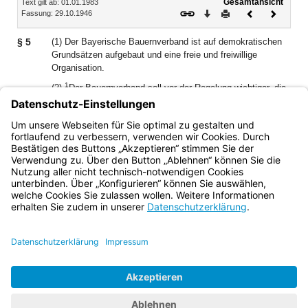
Gesamtansicht
Text gilt ab: 01.01.1983
Download
Drucken
Vorheriges
Nächste
Fassung: 29.10.1946
Dokument
Dokume
§ 5
(1) Der Bayerische Bauernverband ist auf demokratischen
Grundsätzen aufgebaut und eine freie und freiwillige
Organisation.
1
(2)
Der Bauernverband soll vor der Regelung wichtiger, die
Landwirtschaft berührender Angelegenheiten gehört werden;
er ist berechtigt, Anträge an die Staatsregierung zu stellen.
2
Diese wird solche Anträge selbst entscheiden oder der
Volksvertretung zur Entscheidung vorlegen.
Bayern.de
BayernPortal
Datenschutz
Impressum
Barrierefreiheit
Hilfe
Kontakt