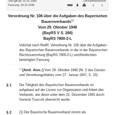
Gesamtansicht
Text gilt ab: 01.01.1983
Download
Drucken
Vorheriges
Nächste
Fassung: 29.10.1946
Dokument
Dokume
(inaktiv)
(inaktiv)
Verordnung Nr. 106 über die Aufgaben des Bayerischen
1)
Bauernverbands
Vom 29. Oktober 1946
(BayRS V S. 268)
BayRS 7800-2-L
Vollzitat nach RedR: Verordnung Nr. 106 über die Aufgaben
des Bayerischen Bauernverbands in der in der Bayerischen
Rechtssammlung (BayRS 7800-2-L) veröffentlichten
bereinigten Fassung
1)
[Amtl. Anm.:]
Vom 29. Oktober 1946 (Nr. 2 des Gesetz-
und Verordnungsblattes vom 27. Januar 1947, S. 15)
§ 1
Die Tätigkeit des Bayerischen Bauernverbands ist
aufgebaut auf der Lizenz zur Organisation und Arbeit des
Verbands, wie diese unter dem 21. Dezember 1945 durch
General Truscott überreicht wurde.
§ 2
(1) Der Bayerische Bauernverband nimmt als