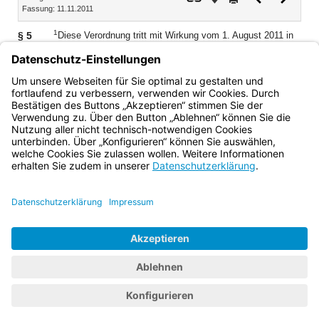
Fassung: 11.11.2011
Dokument
Dokume
1
§ 5
Diese Verordnung tritt mit Wirkung vom 1. August 2011 in
2
Kraft.
Mit Ablauf des 31. Juli 2011 tritt die Verordnung über
die Errichtung der Staatlichen Studienseminare für das
Lehramt an beruflichen Schulen vom 18. Juli 1991 (GVBl S.
320, BayRS 2038-3-4-8-1-UK) außer Kraft.
Bayern.de
BayernPortal
Datenschutz
Impressum
Barrierefreiheit
Hilfe
Kontakt
Kontrastwechsel
Schriftgröße