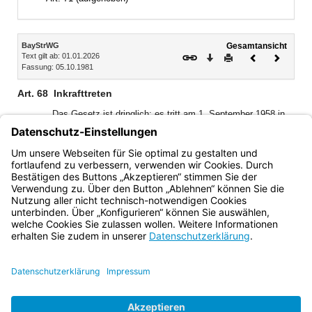
Inhalt
BayStrWG
Gesamtansicht
Text gilt ab: 01.01.2026
Download
Drucken
Vorheriges
Nächste
Fassung: 05.10.1981
Dokument
Dokume
Art. 68
Inkrafttreten
Das Gesetz ist dringlich; es tritt am 1. September 1958 in
1)
Kraft
.
1)
[Amtl. Anm.:]
Betrifft die ursprüngliche Fassung vom 11.
Juli 1958 (GVBl. S. 147)
Bayern.de
BayernPortal
Datenschutz
Impressum
Barrierefreiheit