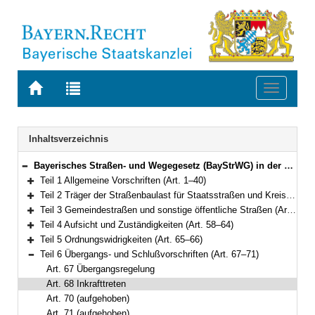
Zur
Zur
Toggle
Startseite
Trefferliste
navigati
von
der
BAYERN.RECHT
letzten
Navigation
Inhaltsverzeichnis
Suche
Bayerisches Straßen- und Wegegesetz (BayStrWG) in der Fassung der Bekanntmachung vom 5. Oktober 1981 (BayRS V S. 731) BayRS 91-1-B (Art. 1–71)
Bereich reduzieren
Teil 1 Allgemeine Vorschriften (Art. 1–40)
Bereich erweitern
Teil 2 Träger der Straßenbaulast für Staatsstraßen und Kreisstraßen (Art. 41–45)
Bereich erweitern
Teil 3 Gemeindestraßen und sonstige öffentliche Straßen (Art. 46–57)
Bereich erweitern
Teil 4 Aufsicht und Zuständigkeiten (Art. 58–64)
Bereich erweitern
Teil 5 Ordnungswidrigkeiten (Art. 65–66)
Bereich erweitern
Teil 6 Übergangs- und Schlußvorschriften (Art. 67–71)
Bereich reduzieren
Art. 67 Übergangsregelung
Art. 68 Inkrafttreten
Art. 70 (aufgehoben)
Art. 71 (aufgehoben)