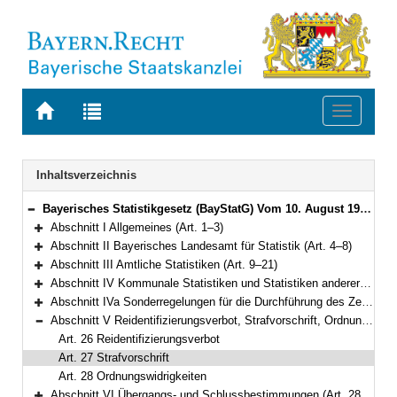
Zur
Zur
Toggle
Startseite
Trefferliste
navigati
von
der
BAYERN.RECHT
letzten
Navigation
Inhaltsverzeichnis
Suche
Bayerisches Statistikgesetz (BayStatG) Vom 10. August 1990 (GVBl. S. 270) BayRS 290-1-I (Art. 1–29)
Bereich reduzieren
Abschnitt I Allgemeines (Art. 1–3)
Bereich erweitern
Abschnitt II Bayerisches Landesamt für Statistik (Art. 4–8)
Bereich erweitern
Abschnitt III Amtliche Statistiken (Art. 9–21)
Bereich erweitern
Abschnitt IV Kommunale Statistiken und Statistiken anderer nichtstaatlicher juristischer Personen des öffentlichen Rechts (Art. 22–25)
Bereich erweitern
Abschnitt IVa Sonderregelungen für die Durchführung des Zensus 2022 (Art. 25a–25e)
Bereich erweitern
Abschnitt V Reidentifizierungsverbot, Strafvorschrift, Ordnungswidrigkeiten (Art. 26–28)
Bereich reduzieren
Art. 26 Reidentifizierungsverbot
Art. 27 Strafvorschrift
Art. 28 Ordnungswidrigkeiten
Abschnitt VI Übergangs- und Schlussbestimmungen (Art. 28a–29)